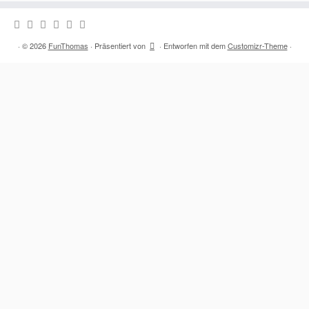
·
© 2026
FunThomas
·
Präsentiert von
·
Entworfen mit dem
Customizr-Theme
·