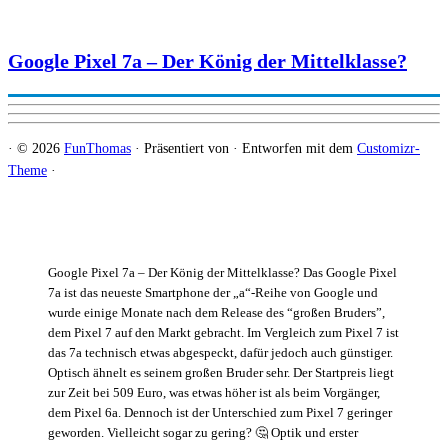
Google Pixel 7a – Der König der Mittelklasse?
·
© 2026
FunThomas
·
Präsentiert von
·
Entworfen mit dem
Customizr-
Theme
·
Google Pixel 7a – Der König der Mittelklasse? Das Google Pixel
7a ist das neueste Smartphone der „a“-Reihe von Google und
wurde einige Monate nach dem Release des “großen Bruders”,
dem Pixel 7 auf den Markt gebracht. Im Vergleich zum Pixel 7 ist
das 7a technisch etwas abgespeckt, dafür jedoch auch günstiger.
Optisch ähnelt es seinem großen Bruder sehr. Der Startpreis liegt
zur Zeit bei 509 Euro, was etwas höher ist als beim Vorgänger,
dem Pixel 6a. Dennoch ist der Unterschied zum Pixel 7 geringer
geworden. Vielleicht sogar zu gering? 🤔 Optik und erster