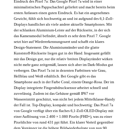
Eindruck des Pixel 7a: Das Google Pixel 7a wird in einer
minimalistischen Pappschachtel geliefert und macht bereits beim
ersten Anfassen einen guten Eindruck. Es hat ein angenehmes
Gewicht, fühlt sich hochwertig an und ist aufgrund des 6,1-Zoll-
Displays handlicher als viele andere aktuelle Smartphones. Mit
der schlanken Aluminium-Leiste auf der Rückseite, in der sich
das Kameramodul befindet, ähnelt es sehr dem Pixel 7. Google
setzt hier auf Wiedererkennungswert und schafft ein klares
Design-Statement. Die Aluminiumränder und die glatte
Kunststoff-Rückseite liegen gut in der Hand. Insgesamt gefällt
mir das Design gut, nur die relativ breiten Displayränder wirken
nicht mehr ganz zeitgemäß, lassen sich aber im Dark-Modus gut
verbergen. Das Pixel 7a ist in dezenten Farbtönen wie Grau,
Hellblau und Weiß erhältlich. Bei Google gibt es das
Smartphone auch in der Farbe Coral, einem Orange-Rosa. Der im
Display integrierte Fingerabdrucksensor arbeitet schnell und
zuverlässig. Zudem ist das Gehäuse gemäß IP67 vor
Wassereintritt geschützt, was nicht bei jedem Mittelklasse-Handy
der Fall ist. Top-Display, kompakt und hochwertig: Das Pixel 7a
von Google verfügt über ein flaches 6,1-Zoll-OLED-Display mit
einer Auflösung von 2.400 × 1.080 Pixeln (FHD+), was zu einer
Pixeldichte von rund 431 ppi führt. Ein klarer Vorteil gegenüber
dem Vorgänger ist die höhere Bildwiederholrate von nun 90