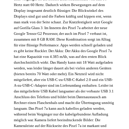
Hertz statt 60 Hertz. Dadurch wirken Bewegungen auf dem
Display insgesamt deutlich flüssiger. Die Blickwinkel des
Displays sind gut und die Farben kräftig und kippen erst, wenn
man stark von der Seite schaut. Zur Kratzfestigkeit setzt Google
auf Gorilla Glass 3. Im Inneren des Pixel 7a arbeitet der neue
Google Tensor G2 Prozessor, der auch im Pixel 7 verbaut ist,
zusammen mit 8 GB RAM. Diese Kombination sorgt im Alltag
für eine flüssige Performance. Apps werden schnell geladen und
es gibt keine Ruckler. Der Akku: Der Akku des Google Pixel 7a
hat eine Kapazität von 4.385 mAh, was auf den ersten Blick
durchschnittlich wirkt. Das Handy kann mit 18 Watt aufgeladen
werden, was leider länger dauert als bei vielen anderen Geräten
(bieten bereits 70 Watt oder mehr). Ein Netzteil wird nicht
mitgeliefert, aber ein USB-C-zu-USB-C-Kabel 2.0 und ein USB-
A-zu-USB-C-Adapter sind im Lieferumfang enthalten. Leider ist
das mitgelieferte USB Kabel langsamer als der verbaute USB 3.1
Anschluss des Telefons und bildet beim Datenaustausch am
Rechner einen Flaschenhals und macht die Übertragung unnötig
langsam. Das Pixel 7a kann auch kabellos geladen werden,
während beim Vorgänger nur die kabelgebundene Aufladung
möglich war. Kamera liefert beeindruckende Bilder: Die
Kameraleiste auf der Rückseite des Pixel 7a ist markant und