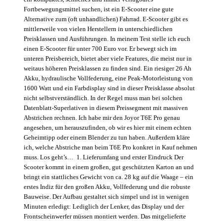
Fortbewegungsmittel suchen, ist ein E-Scooter eine gute
Alternative zum (oft unhandlichen) Fahrrad. E-Scooter gibt es
mittlerweile von vielen Herstellern in unterschiedlichen
Preisklassen und Ausführungen. In meinem Test stelle ich euch
einen E-Scooter für unter 700 Euro vor. Er bewegt sich im
unteren Preisbereich, bietet aber viele Features, die meist nur in
weitaus höheren Preisklassen zu finden sind. Ein riesiger 26 Ah
Akku, hydraulische Vollfederung, eine Peak-Motorleistung von
1600 Watt und ein Farbdisplay sind in dieser Preisklasse absolut
nicht selbstverständlich. In der Regel muss man bei solchen
Datenblatt-Superlativen in diesem Preissegment mit massiven
Abstrichen rechnen. Ich habe mir den Joyor T6E Pro genau
angesehen, um herauszufinden, ob wir es hier mit einem echten
Geheimtipp oder einem Blender zu tun haben. Außerdem kläre
ich, welche Abstriche man beim T6E Pro konkret in Kauf nehmen
muss. Los geht’s… 1. Lieferumfang und erster Eindruck Der
Scooter kommt in einem großen, gut geschützten Karton an und
bringt ein stattliches Gewicht von ca. 28 kg auf die Waage – ein
erstes Indiz für den großen Akku, Vollfederung und die robuste
Bauweise. Der Aufbau gestaltet sich simpel und ist in wenigen
Minuten erledigt: Lediglich der Lenker, das Display und der
Frontscheinwerfer müssen montiert werden. Das mitgelieferte