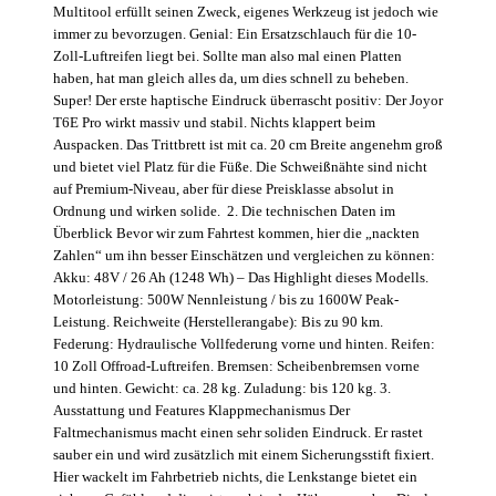
Multitool erfüllt seinen Zweck, eigenes Werkzeug ist jedoch wie
immer zu bevorzugen. Genial: Ein Ersatzschlauch für die 10-
Zoll-Luftreifen liegt bei. Sollte man also mal einen Platten
haben, hat man gleich alles da, um dies schnell zu beheben.
Super! Der erste haptische Eindruck überrascht positiv: Der Joyor
T6E Pro wirkt massiv und stabil. Nichts klappert beim
Auspacken. Das Trittbrett ist mit ca. 20 cm Breite angenehm groß
und bietet viel Platz für die Füße. Die Schweißnähte sind nicht
auf Premium-Niveau, aber für diese Preisklasse absolut in
Ordnung und wirken solide. 2. Die technischen Daten im
Überblick Bevor wir zum Fahrtest kommen, hier die „nackten
Zahlen“ um ihn besser Einschätzen und vergleichen zu können:
Akku: 48V / 26 Ah (1248 Wh) – Das Highlight dieses Modells.
Motorleistung: 500W Nennleistung / bis zu 1600W Peak-
Leistung. Reichweite (Herstellerangabe): Bis zu 90 km.
Federung: Hydraulische Vollfederung vorne und hinten. Reifen:
10 Zoll Offroad-Luftreifen. Bremsen: Scheibenbremsen vorne
und hinten. Gewicht: ca. 28 kg. Zuladung: bis 120 kg. 3.
Ausstattung und Features Klappmechanismus Der
Faltmechanismus macht einen sehr soliden Eindruck. Er rastet
sauber ein und wird zusätzlich mit einem Sicherungsstift fixiert.
Hier wackelt im Fahrbetrieb nichts, die Lenkstange bietet ein