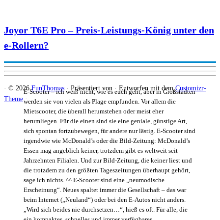
Joyor T6E Pro – Preis-Leistungs-König unter den
e-Rollern?
·
© 2026
FunThomas
·
Präsentiert von
·
Entworfen mit dem
Customizr-
E-Scooter – ich weiß nicht, wie es euch geht, aber in Großstädten
Theme
·
werden sie von vielen als Plage empfunden. Vor allem die
Mietscooter, die überall herumstehen oder meist eher
herumliegen. Für die einen sind sie eine geniale, günstige Art,
sich spontan fortzubewegen, für andere nur lästig. E-Scooter sind
irgendwie wie McDonald’s oder die Bild-Zeitung: McDonald’s
Essen mag angeblich keiner, trotzdem gibt es weltweit seit
Jahrzehnten Filialen. Und zur Bild-Zeitung, die keiner liest und
die trotzdem zu den größten Tageszeitungen überhaupt gehört,
sage ich nichts. ^^ E-Scooter sind eine „neumodische
Erscheinung“. Neues spaltet immer die Gesellschaft – das war
beim Internet („Neuland“) oder bei den E-Autos nicht anders.
„Wird sich beides nie durchsetzen…“, hieß es oft. Für alle, die
ein kompaktes, schnelles und immer verfügbares