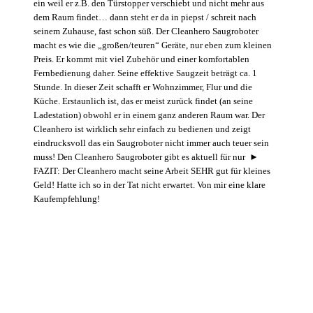
ein weil er z.B. den Türstopper verschiebt und nicht mehr aus
dem Raum findet… dann steht er da in piepst / schreit nach
seinem Zuhause, fast schon süß. Der Cleanhero Saugroboter
macht es wie die „großen/teuren“ Geräte, nur eben zum kleinen
Preis. Er kommt mit viel Zubehör und einer komfortablen
Fernbedienung daher. Seine effektive Saugzeit beträgt ca. 1
Stunde. In dieser Zeit schafft er Wohnzimmer, Flur und die
Küche. Erstaunlich ist, das er meist zurück findet (an seine
Ladestation) obwohl er in einem ganz anderen Raum war. Der
Cleanhero ist wirklich sehr einfach zu bedienen und zeigt
eindrucksvoll das ein Saugroboter nicht immer auch teuer sein
muss! Den Cleanhero Saugroboter gibt es aktuell für nur ►
FAZIT: Der Cleanhero macht seine Arbeit SEHR gut für kleines
Geld! Hatte ich so in der Tat nicht erwartet. Von mir eine klare
Kaufempfehlung!