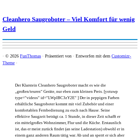
Cleanhero Saugroboter – Viel Komfort für wenig
Geld
·
© 2026
FunThomas
·
Präsentiert von
·
Entworfen mit dem
Customizr-
Theme
·
Der Klarstein Cleanhero Saugroboter macht es wie die
„großen/teuren“ Geräte, nur eben zum kleinen Preis. [yotuwp
type=“videos“ id=“LWplBC3zY2E“ ] Der in peppigen Farben
erhältliche Saugroboter kommt mit viel Zubehör und einer
komfortablen Fernbedienung zu euch nach Hause. Seine
effektive Saugzeit beträgt ca. 1 Stunde, in dieser Zeit schafft er
ein mittelgroßes Wohnzimmer, Flur und die Küche. Erstaunlich
ist, das er meist zurück findet (an seine Ladestation) obwohl er in
einem ganz anderen Raum tätig war. Ab und an sperrt er sich aber