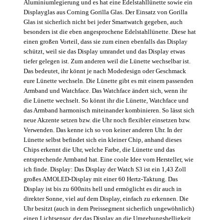
Aluminiumlegierung und es hat eine Edelstahllünette sowie ein
Displayglas aus Corning Gorilla Glas. Der Einsatz von Gorilla
Glas ist sicherlich nicht bei jeder Smartwatch gegeben, auch
besonders ist die eben angesprochene Edelstahllünette. Diese hat
einen großen Vorteil, dass sie zum einen ebenfalls das Display
schützt, weil sie das Display umrandet und das Display etwas
tiefer gelegen ist. Zum anderen weil die Lünette wechselbar ist.
Das bedeutet, ihr könnt je nach Modedesign oder Geschmack
eure Lünette wechseln. Die Lünette gibt es mit einem passenden
Armband und Watchface. Das Watchface ändert sich, wenn ihr
die Lünette wechselt. So könnt ihr die Lünette, Watchface und
das Armband harmonisch miteinander kombinieren. So lässt sich
neue Akzente setzen bzw. die Uhr noch flexibler einsetzen bzw.
Verwenden. Das kenne ich so von keiner anderen Uhr. In der
Lünette selbst befindet sich ein kleiner Chip, anhand dieses
Chips erkennt die Uhr, welche Farbe, die Lünette und das
entsprechende Armband hat. Eine coole Idee vom Hersteller, wie
ich finde. Display: Das Display der Watch S3 ist ein 1,43 Zoll
großes AMOLED-Display mit einer 60 Hertz-Taktung. Das
Display ist bis zu 600nits hell und ermöglicht es dir auch in
direkter Sonne, viel auf dem Display, einfach zu erkennen. Die
Uhr besitzt (auch in dem Preissegment sicherlich ungewöhnlich)
einen Lichtsensor, der das Display an die Umgebungshelligkeit