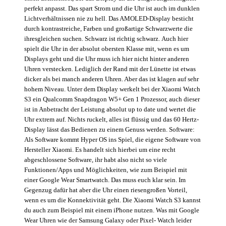
perfekt anpasst. Das spart Strom und die Uhr ist auch im dunklen
Lichtverhältnissen nie zu hell. Das AMOLED-Display besticht
durch kontrastreiche, Farben und großartige Schwarzwerte die
ihresgleichen suchen. Schwarz ist richtig schwarz. Auch hier
spielt die Uhr in der absolut obersten Klasse mit, wenn es um
Displays geht und die Uhr muss ich hier nicht hinter anderen
Uhren verstecken. Lediglich der Rand mit der Lünette ist etwas
dicker als bei manch anderen Uhren. Aber das ist klagen auf sehr
hohem Niveau. Unter dem Display werkelt bei der Xiaomi Watch
S3 ein Qualcomm Snapdragon W5+ Gen 1 Prozessor, auch dieser
ist in Anbetracht der Leistung absolut up to date und wertet die
Uhr extrem auf. Nichts ruckelt, alles ist flüssig und das 60 Hertz-
Display lässt das Bedienen zu einem Genuss werden. Software:
Als Software kommt Hyper OS ins Spiel, die eigene Software von
Hersteller Xiaomi. Es handelt sich hierbei um eine recht
abgeschlossene Software, ihr habt also nicht so viele
Funktionen/Apps und Möglichkeiten, wie zum Beispiel mit
einer Google Wear Smartwatch. Das muss euch klar sein. Im
Gegenzug dafür hat aber die Uhr einen riesengroßen Vorteil,
wenn es um die Konnektivität geht. Die Xiaomi Watch S3 kannst
du auch zum Beispiel mit einem iPhone nutzen. Was mit Google
Wear Uhren wie der Samsung Galaxy oder Pixel- Watch leider