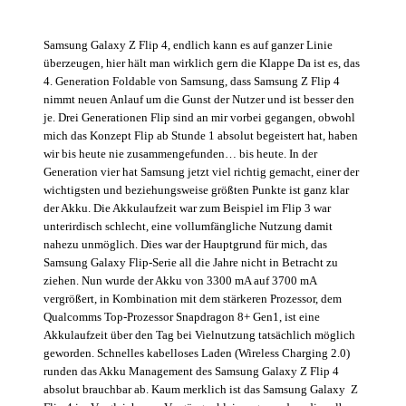
Samsung Galaxy Z Flip 4, endlich kann es auf ganzer Linie
überzeugen, hier hält man wirklich gern die Klappe Da ist es, das
4. Generation Foldable von Samsung, dass Samsung Z Flip 4
nimmt neuen Anlauf um die Gunst der Nutzer und ist besser den
je. Drei Generationen Flip sind an mir vorbei gegangen, obwohl
mich das Konzept Flip ab Stunde 1 absolut begeistert hat, haben
wir bis heute nie zusammengefunden… bis heute. In der
Generation vier hat Samsung jetzt viel richtig gemacht, einer der
wichtigsten und beziehungsweise größten Punkte ist ganz klar
der Akku. Die Akkulaufzeit war zum Beispiel im Flip 3 war
unterirdisch schlecht, eine vollumfängliche Nutzung damit
nahezu unmöglich. Dies war der Hauptgrund für mich, das
Samsung Galaxy Flip-Serie all die Jahre nicht in Betracht zu
ziehen. Nun wurde der Akku von 3300 mA auf 3700 mA
vergrößert, in Kombination mit dem stärkeren Prozessor, dem
Qualcomms Top-Prozessor Snapdragon 8+ Gen1, ist eine
Akkulaufzeit über den Tag bei Vielnutzung tatsächlich möglich
geworden. Schnelles kabelloses Laden (Wireless Charging 2.0)
runden das Akku Management des Samsung Galaxy Z Flip 4
absolut brauchbar ab. Kaum merklich ist das Samsung Galaxy Z