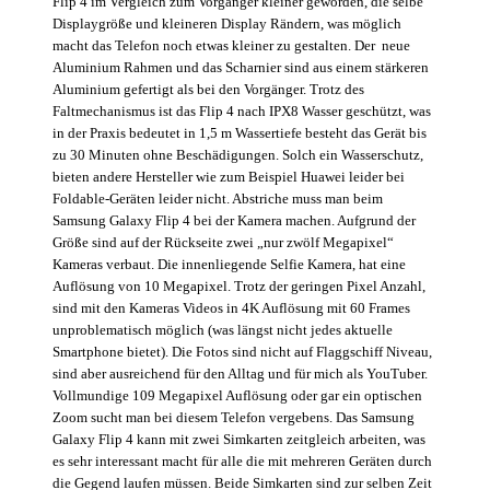
Flip 4 im Vergleich zum Vorgänger kleiner geworden, die selbe
Displaygröße und kleineren Display Rändern, was möglich
macht das Telefon noch etwas kleiner zu gestalten. Der neue
Aluminium Rahmen und das Scharnier sind aus einem stärkeren
Aluminium gefertigt als bei den Vorgänger. Trotz des
Faltmechanismus ist das Flip 4 nach IPX8 Wasser geschützt, was
in der Praxis bedeutet in 1,5 m Wassertiefe besteht das Gerät bis
zu 30 Minuten ohne Beschädigungen. Solch ein Wasserschutz,
bieten andere Hersteller wie zum Beispiel Huawei leider bei
Foldable-Geräten leider nicht. Abstriche muss man beim
Samsung Galaxy Flip 4 bei der Kamera machen. Aufgrund der
Größe sind auf der Rückseite zwei „nur zwölf Megapixel“
Kameras verbaut. Die innenliegende Selfie Kamera, hat eine
Auflösung von 10 Megapixel. Trotz der geringen Pixel Anzahl,
sind mit den Kameras Videos in 4K Auflösung mit 60 Frames
unproblematisch möglich (was längst nicht jedes aktuelle
Smartphone bietet). Die Fotos sind nicht auf Flaggschiff Niveau,
sind aber ausreichend für den Alltag und für mich als YouTuber.
Vollmundige 109 Megapixel Auflösung oder gar ein optischen
Zoom sucht man bei diesem Telefon vergebens. Das Samsung
Galaxy Flip 4 kann mit zwei Simkarten zeitgleich arbeiten, was
es sehr interessant macht für alle die mit mehreren Geräten durch
die Gegend laufen müssen. Beide Simkarten sind zur selben Zeit