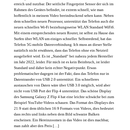
erreich und nutzbar. Der seitliche Fingerprint Sensor der sich im
Rahmen des Gerätes befindet, ist extrem schnell, wie man
hoffentlich in meinem Video beeindruckend sehen kann. Neben
dem schnellen neuen Prozessor, unterstützt das Telefon auch die
neuen schnellen Wi-Fi beziehungsweise WLAN Standard WiFi6.
Mit einem entsprechenden neuen Router, ist selbst zu Hause das
Surfen über WLAN um einiges schneller. Selbstredend, hat das
Telefon 5G mobile Datenverbindung. Ich muss an dieser Stelle
natürlich nicht erwähnen, dass das Telefon ohne ein Netzteil
ausgeliefert wird. Es ist „Standard“ bei nahezu jedem Hersteller
im Jahr 2022, leider. Für mich ist es kein Beinbruch, ist leider
Standard und daher kein echter Negativpunkt. Etwas
problematischer dagegen ist der Fakt, dass das Telefon nur in
Datentransfer von USB 2.0 unterstützt. Ein schnelleres
austauschen von Daten wäre über USB 3.0 möglich, wird aber
nicht vom USB Port der Flip 4 unterstützt. Das schöne Display
des Samsung Galaxy Z Flip 4 hat eine leichte schwäche bei zum
Beispiel YouTube-Videos schauen. Das Format des Displays des
21:9 statt dem üblichen 16:9 Formats von Videos, dies bedeutet
dass rechts und links neben dem Bild schwarze Balken
erscheinen. Ein Hereinzoomen in das Video ist dies machbar,
man zahlt aber den Preis […]