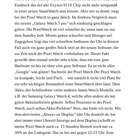
Eindruck das der alte Exynos 9110 Chip nicht mehr zeitgemäß
in einer neuen SmartWatch sein könnte. Aber wer so denkt, liegt
bei der Pixel Watch in ganz falsch. Im direkten Vergleich muss
die neuste „Galaxy Watch 5 pro“ sich eindeutig geschlagen
geben. Die PixelWatch ist viel schneller da, wenn man sie aus
dem Standby holt. Menüs gehen schneller und flüssiger auf.
Zugegeben liegt das viel schnellere bedienen der Uhr in diesem
Fall auch ein ganz großes Stück weit an der neuen Software, die
zur Zeit noch der Pixel Watch vorbehalten ist. Dieser Fakt
geweißt aber einmal wieder sehr schön, dass nur eine gute
Hardware nichts ist ohne eine gute Software. Es ist nicht alles
„Google“ was glänzt! Nachteile der Pixel Watch Die Pixel Watch
ist kompakt, leicht und Flach… was natürlich nicht viel Platz für
ein sehr wichtigen Bestandteil einer SmartWatch über lässt. Dem
Akku, der Achillesferse vieler anderen Smart-Watch Modelle, wie
z.B. der Samsung Galaxy Watch 4, welche alles andere als mit
guten Akkulaufzeiten glänzte. Selber Prozessor in der Pixel
Watch, auch selbes Akku-Problem? Nein, das finde ich nicht. Mit
dem aktivierten „Always on Display“ (die Uhr dunkelt ab, hat
aber immer einer Uhrzeit/Anzeige auf dem Display) schafft es
meine Pixel Watch nach ca. 15 Stunden Betrieb noch mit ca.
30% an das Ladegerät. Das ist bei mir gegen 22-23 Uhr. Zum