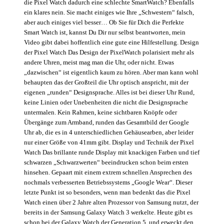
die Pixel Watch dadurch eine schlechte SmartWatch? Ebenfalls
ein klares nein. Sie macht einiges wie Ihre „Schwestern“ falsch,
aber auch einiges viel besser… Ob Sie für Dich die Perfekte
Smart Watch ist, kannst Du Dir nur selbst beantworten, mein
Video gibt dabei hoffentlich eine gute eine Hilfestellung. Design
der Pixel Watch Das Design der PixelWatch polarisiert mehr als
andere Uhren, meist mag man die Uhr, oder nicht. Etwas
„dazwischen“ ist eigentlich kaum zu hören. Aber man kann wohl
behaupten das der Großteil die Uhr optisch anspricht, mit der
eigenen „runden“ Designsprache. Alles ist bei dieser Uhr Rund,
keine Linien oder Unebenheiten die nicht die Designsprache
untermalen. Kein Rahmen, keine sichtbaren Knöpfe oder
Übergänge zum Armband, runden das Gesamtbild der Google
Uhr ab, die es in 4 unterschiedlichen Gehäusearben, aber leider
nur einer Größe von 41mm gibt. Display und Technik der Pixel
Watch Das brillante runde Display mit knackigen Farben und tief
schwarzen „Schwarzwerten“ beeindrucken schon beim ersten
hinsehen. Gepaart mit einem extrem schnellen Ansprechen des
nochmals verbesserten Betriebssystems „Google Wear“. Dieser
letzte Punkt ist so besonders, wenn man bedenkt das die Pixel
Watch einen über 2 Jahre alten Prozessor von Samsung nutzt, der
bereits in der Samsung Galaxy Watch 3 werkelte. Heute gibt es
schon bei der Galaxy Watch der Generation 5, und erweckt den