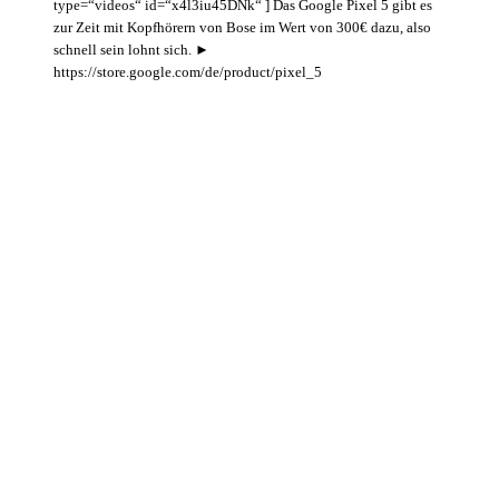
type=“videos“ id=“x4l3iu45DNk“ ] Das Google Pixel 5 gibt es
zur Zeit mit Kopfhörern von Bose im Wert von 300€ dazu, also
schnell sein lohnt sich. ►
https://store.google.com/de/product/pixel_5