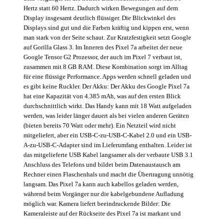
Hertz statt 60 Hertz. Dadurch wirken Bewegungen auf dem
Display insgesamt deutlich flüssiger. Die Blickwinkel des
Displays sind gut und die Farben kräftig und kippen erst, wenn
man stark von der Seite schaut. Zur Kratzfestigkeit setzt Google
auf Gorilla Glass 3. Im Inneren des Pixel 7a arbeitet der neue
Google Tensor G2 Prozessor, der auch im Pixel 7 verbaut ist,
zusammen mit 8 GB RAM. Diese Kombination sorgt im Alltag
für eine flüssige Performance. Apps werden schnell geladen und
es gibt keine Ruckler. Der Akku: Der Akku des Google Pixel 7a
hat eine Kapazität von 4.385 mAh, was auf den ersten Blick
durchschnittlich wirkt. Das Handy kann mit 18 Watt aufgeladen
werden, was leider länger dauert als bei vielen anderen Geräten
(bieten bereits 70 Watt oder mehr). Ein Netzteil wird nicht
mitgeliefert, aber ein USB-C-zu-USB-C-Kabel 2.0 und ein USB-
A-zu-USB-C-Adapter sind im Lieferumfang enthalten. Leider ist
das mitgelieferte USB Kabel langsamer als der verbaute USB 3.1
Anschluss des Telefons und bildet beim Datenaustausch am
Rechner einen Flaschenhals und macht die Übertragung unnötig
langsam. Das Pixel 7a kann auch kabellos geladen werden,
während beim Vorgänger nur die kabelgebundene Aufladung
möglich war. Kamera liefert beeindruckende Bilder: Die
Kameraleiste auf der Rückseite des Pixel 7a ist markant und