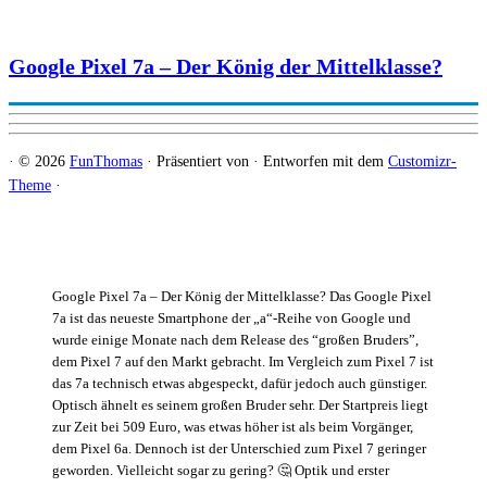
Google Pixel 7a – Der König der Mittelklasse?
·
© 2026
FunThomas
·
Präsentiert von
·
Entworfen mit dem
Customizr-
Theme
·
Google Pixel 7a – Der König der Mittelklasse? Das Google Pixel
7a ist das neueste Smartphone der „a“-Reihe von Google und
wurde einige Monate nach dem Release des “großen Bruders”,
dem Pixel 7 auf den Markt gebracht. Im Vergleich zum Pixel 7 ist
das 7a technisch etwas abgespeckt, dafür jedoch auch günstiger.
Optisch ähnelt es seinem großen Bruder sehr. Der Startpreis liegt
zur Zeit bei 509 Euro, was etwas höher ist als beim Vorgänger,
dem Pixel 6a. Dennoch ist der Unterschied zum Pixel 7 geringer
geworden. Vielleicht sogar zu gering? 🤔 Optik und erster