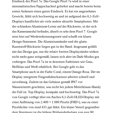
Eindruck des Pixel 7a: Das Google Pixel 7a wird in einer
minimalistischen Pappschachtel geliefert und macht bereits beim
ersten Anfassen einen guten Eindruck. Es hat ein angenehmes
Gewicht, fühlt sich hochwertig an und ist aufgrund des 6,1-Zoll-
Displays handlicher als viele andere aktuelle Smartphones. Mit
der schlanken Aluminium-Leiste auf der Rückseite, in der sich
das Kameramodul befindet, ähnelt es sehr dem Pixel 7. Google
setzt hier auf Wiedererkennungswert und schafft ein klares
Design-Statement. Die Aluminiumränder und die glatte
Kunststoff-Rückseite liegen gut in der Hand. Insgesamt gefällt
mir das Design gut, nur die relativ breiten Displayränder wirken
nicht mehr ganz zeitgemäß, lassen sich aber im Dark-Modus gut
verbergen. Das Pixel 7a ist in dezenten Farbtönen wie Grau,
Hellblau und Weiß erhältlich. Bei Google gibt es das
Smartphone auch in der Farbe Coral, einem Orange-Rosa. Der im
Display integrierte Fingerabdrucksensor arbeitet schnell und
zuverlässig. Zudem ist das Gehäuse gemäß IP67 vor
Wassereintritt geschützt, was nicht bei jedem Mittelklasse-Handy
der Fall ist. Top-Display, kompakt und hochwertig: Das Pixel 7a
von Google verfügt über ein flaches 6,1-Zoll-OLED-Display mit
einer Auflösung von 2.400 × 1.080 Pixeln (FHD+), was zu einer
Pixeldichte von rund 431 ppi führt. Ein klarer Vorteil gegenüber
dem Vorgänger ist die höhere Bildwiederholrate von nun 90