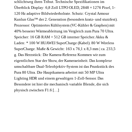
schlichtweg ihren Tribut. Technische Spezifikationen im
Überblick Display: 6,8 Zoll LTPO OLED, 2848 × 1276 Pixel, 1-
120 Hz adaptive Bildwiederholrate. Schutz: Crystal Armour
Kunlun Glas™ der 2. Generation (besonders kratz- und sturzfest).
Prozessor: Optimiertes Kühlsystem (VC-Kühler & Graphen) mit
40% besserer Wärmeableitung im Vergleich zum Pura 70 Ultra.
Speicher: 16 GB RAM + 512 GB interner Speicher. Akku &
Laden: * 100 W HUAWEI SuperCharge (Kabel). 80 W Wireless
SuperCharge. Maße & Gewicht: 163 x 76,1 x 8,3 mm | ca. 233,5
g. Das Herzstück: Die Kamera-Referenz Kommen wir zum
eigentlichen Star der Show, der Kameraeinheit. Das komplexe
umschaltbare Dual-Teleobjektiv-System ist das Prunkstück des
Pura 80 Ultra. Die Hauptkamera arbeitet mit 50 MP Ultra
Lighting HDR und einem gewaltigen 1-Zoll-Sensor. Das
Besondere ist hier die mechanisch variable Blende, die sich
physisch zwischen F1.6 […]