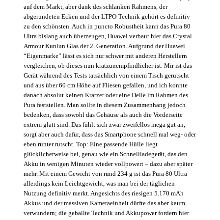
auf dem Markt, aber dank des schlanken Rahmens, der
abgerundeten Ecken und der LTPO-Technik gehört es definitiv
zu den schönsten. Auch in puncto Robustheit kann das Pura 80
Ultra bislang auch überzeugen, Huawei verbaut hier das Crystal
Armour Kunlun Glas der 2. Generation. Aufgrund der Huawei
“Eigenmarke” lässt es sich nur schwer mit anderen Herstellern
vergleichen, ob dieses nun kratzunempfindlicher ist. Mir ist das
Gerät während des Tests tatsächlich von einem Tisch gerutscht
und aus über 60 cm Höhe auf Fliesen gefallen, und ich konnte
danach absolut keinen Kratzer oder eine Delle im Rahmen des
Pura feststellen. Man sollte in diesem Zusammenhang jedoch
bedenken, dass sowohl das Gehäuse als auch die Vorderseite
extrem glatt sind. Das fühlt sich zwar zweifellos mega gut an,
sorgt aber auch dafür, dass das Smartphone schnell mal weg- oder
eben runter rutscht. Top: Eine passende Hülle liegt
glücklicherweise bei, genau wie ein Schnellladegerät, das den
Akku in wenigen Minuten wieder vollpowert – dazu aber später
mehr. Mit einem Gewicht von rund 234 g ist das Pura 80 Ultra
allerdings kein Leichtgewicht, was man bei der täglichen
Nutzung definitiv merkt. Angesichts des riesigen 5.170 mAh
Akkus und der massiven Kameraeinheit dürfte das aber kaum
verwundern; die geballte Technik und Akkupower fordern hier