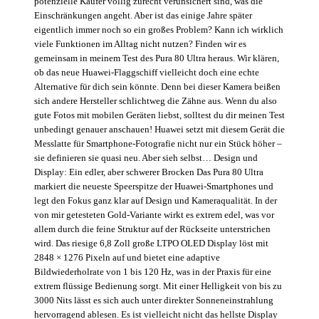
potenzielle Käufer völlig zurecht verunsichert sind, was die
Einschränkungen angeht. Aber ist das einige Jahre später
eigentlich immer noch so ein großes Problem? Kann ich wirklich
viele Funktionen im Alltag nicht nutzen? Finden wir es
gemeinsam in meinem Test des Pura 80 Ultra heraus. Wir klären,
ob das neue Huawei-Flaggschiff vielleicht doch eine echte
Alternative für dich sein könnte. Denn bei dieser Kamera beißen
sich andere Hersteller schlichtweg die Zähne aus. Wenn du also
gute Fotos mit mobilen Geräten liebst, solltest du dir meinen Test
unbedingt genauer anschauen! Huawei setzt mit diesem Gerät die
Messlatte für Smartphone-Fotografie nicht nur ein Stück höher –
sie definieren sie quasi neu. Aber sieh selbst… Design und
Display: Ein edler, aber schwerer Brocken Das Pura 80 Ultra
markiert die neueste Speerspitze der Huawei-Smartphones und
legt den Fokus ganz klar auf Design und Kameraqualität. In der
von mir getesteten Gold-Variante wirkt es extrem edel, was vor
allem durch die feine Struktur auf der Rückseite unterstrichen
wird. Das riesige 6,8 Zoll große LTPO OLED Display löst mit
2848 × 1276 Pixeln auf und bietet eine adaptive
Bildwiederholrate von 1 bis 120 Hz, was in der Praxis für eine
extrem flüssige Bedienung sorgt. Mit einer Helligkeit von bis zu
3000 Nits lässt es sich auch unter direkter Sonneneinstrahlung
hervorragend ablesen. Es ist vielleicht nicht das hellste Display