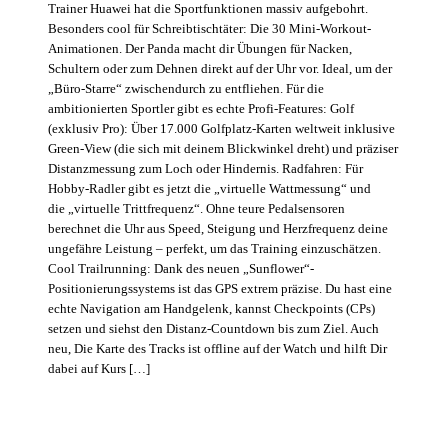
Trainer Huawei hat die Sportfunktionen massiv aufgebohrt.
Besonders cool für Schreibtischtäter: Die 30 Mini-Workout-
Animationen. Der Panda macht dir Übungen für Nacken,
Schultern oder zum Dehnen direkt auf der Uhr vor. Ideal, um der
„Büro-Starre“ zwischendurch zu entfliehen. Für die
ambitionierten Sportler gibt es echte Profi-Features: Golf
(exklusiv Pro): Über 17.000 Golfplatz-Karten weltweit inklusive
Green-View (die sich mit deinem Blickwinkel dreht) und präziser
Distanzmessung zum Loch oder Hindernis. Radfahren: Für
Hobby-Radler gibt es jetzt die „virtuelle Wattmessung“ und
die „virtuelle Trittfrequenz“. Ohne teure Pedalsensoren
berechnet die Uhr aus Speed, Steigung und Herzfrequenz deine
ungefähre Leistung – perfekt, um das Training einzuschätzen.
Cool Trailrunning: Dank des neuen „Sunflower“-
Positionierungssystems ist das GPS extrem präzise. Du hast eine
echte Navigation am Handgelenk, kannst Checkpoints (CPs)
setzen und siehst den Distanz-Countdown bis zum Ziel. Auch
neu, Die Karte des Tracks ist offline auf der Watch und hilft Dir
dabei auf Kurs […]