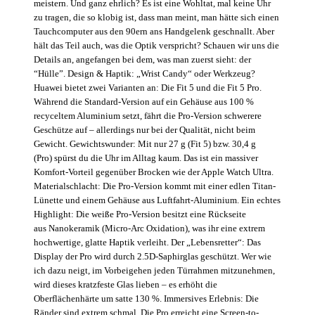
meistern. Und ganz ehrlich? Es ist eine Wohltat, mal keine Uhr
zu tragen, die so klobig ist, dass man meint, man hätte sich einen
Tauchcomputer aus den 90ern ans Handgelenk geschnallt. Aber
hält das Teil auch, was die Optik verspricht? Schauen wir uns die
Details an, angefangen bei dem, was man zuerst sieht: der
“Hülle”. Design & Haptik: „Wrist Candy“ oder Werkzeug?
Huawei bietet zwei Varianten an: Die Fit 5 und die Fit 5 Pro.
Während die Standard-Version auf ein Gehäuse aus 100 %
recyceltem Aluminium setzt, fährt die Pro-Version schwerere
Geschütze auf – allerdings nur bei der Qualität, nicht beim
Gewicht. Gewichtswunder: Mit nur 27 g (Fit 5) bzw. 30,4 g
(Pro) spürst du die Uhr im Alltag kaum. Das ist ein massiver
Komfort-Vorteil gegenüber Brocken wie der Apple Watch Ultra.
Materialschlacht: Die Pro-Version kommt mit einer edlen Titan-
Lünette und einem Gehäuse aus Luftfahrt-Aluminium. Ein echtes
Highlight: Die weiße Pro-Version besitzt eine Rückseite
aus Nanokeramik (Micro-Arc Oxidation), was ihr eine extrem
hochwertige, glatte Haptik verleiht. Der „Lebensretter“: Das
Display der Pro wird durch 2.5D-Saphirglas geschützt. Wer wie
ich dazu neigt, im Vorbeigehen jeden Türrahmen mitzunehmen,
wird dieses kratzfeste Glas lieben – es erhöht die
Oberflächenhärte um satte 130 %. Immersives Erlebnis: Die
Ränder sind extrem schmal. Die Pro erreicht eine Screen-to-