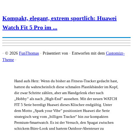
Kompakt, elegant, extrem sportlich: Huawei
Watch Fit 5 Pro im ...
·
© 2026
FunThomas
·
Präsentiert von
·
Entworfen mit dem
Customizr-
Theme
·
Hand aufs Herz: Wenn du bisher an Fitness-Tracker gedacht hast,
hattest du wahrscheinlich diese schmalen Plastikbänder im Kopf,
die zwar Schritte zählen, aber am Handgelenk eher nach
„Hobby“ als nach „High-End“ aussehen. Mit der neuen WATCH
FIT 5 Serie beerdigt Huawei dieses Klischee endgültig. Unter
dem Motto „Spark your Vibe“ positioniert Huawei die Serie
strategisch weg vom „billigen Tracker“ hin zur kompakten
Premium-Smartwatch. Es ist der Versuch, den Spagat zwischen
schickem Büro-Look und hartem Outdoor-Abenteuer zu