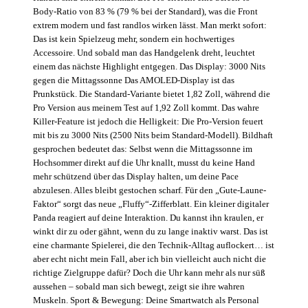
Body-Ratio von 83 % (79 % bei der Standard), was die Front
extrem modern und fast randlos wirken lässt. Man merkt sofort:
Das ist kein Spielzeug mehr, sondern ein hochwertiges
Accessoire. Und sobald man das Handgelenk dreht, leuchtet
einem das nächste Highlight entgegen. Das Display: 3000 Nits
gegen die Mittagssonne Das AMOLED-Display ist das
Prunkstück. Die Standard-Variante bietet 1,82 Zoll, während die
Pro Version aus meinem Test auf 1,92 Zoll kommt. Das wahre
Killer-Feature ist jedoch die Helligkeit: Die Pro-Version feuert
mit bis zu 3000 Nits (2500 Nits beim Standard-Modell). Bildhaft
gesprochen bedeutet das: Selbst wenn die Mittagssonne im
Hochsommer direkt auf die Uhr knallt, musst du keine Hand
mehr schützend über das Display halten, um deine Pace
abzulesen. Alles bleibt gestochen scharf. Für den „Gute-Laune-
Faktor“ sorgt das neue „Fluffy“-Zifferblatt. Ein kleiner digitaler
Panda reagiert auf deine Interaktion. Du kannst ihn kraulen, er
winkt dir zu oder gähnt, wenn du zu lange inaktiv warst. Das ist
eine charmante Spielerei, die den Technik-Alltag auflockert… ist
aber echt nicht mein Fall, aber ich bin vielleicht auch nicht die
richtige Zielgruppe dafür? Doch die Uhr kann mehr als nur süß
aussehen – sobald man sich bewegt, zeigt sie ihre wahren
Muskeln. Sport & Bewegung: Deine Smartwatch als Personal