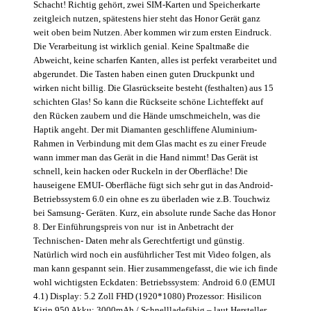
Schacht! Richtig gehört, zwei SIM-Karten und Speicherkarte
zeitgleich nutzen, spätestens hier steht das Honor Gerät ganz
weit oben beim Nutzen. Aber kommen wir zum ersten Eindruck.
Die Verarbeitung ist wirklich genial. Keine Spaltmaße die
Abweicht, keine scharfen Kanten, alles ist perfekt verarbeitet und
abgerundet. Die Tasten haben einen guten Druckpunkt und
wirken nicht billig. Die Glasrückseite besteht (festhalten) aus 15
schichten Glas! So kann die Rückseite schöne Lichteffekt auf
den Rücken zaubern und die Hände umschmeicheln, was die
Haptik angeht. Der mit Diamanten geschliffene Aluminium-
Rahmen in Verbindung mit dem Glas macht es zu einer Freude
wann immer man das Gerät in die Hand nimmt! Das Gerät ist
schnell, kein hacken oder Ruckeln in der Oberfläche! Die
hauseigene EMUI- Oberfläche fügt sich sehr gut in das Android-
Betriebssystem 6.0 ein ohne es zu überladen wie z.B. Touchwiz
bei Samsung- Geräten. Kurz, ein absolute runde Sache das Honor
8. Der Einführungspreis von nur ist in Anbetracht der
Technischen- Daten mehr als Gerechtfertigt und günstig.
Natürlich wird noch ein ausführlicher Test mit Video folgen, als
man kann gespannt sein. Hier zusammengefasst, die wie ich finde
wohl wichtigsten Eckdaten: Betriebssystem: Android 6.0 (EMUI
4.1) Display: 5.2 Zoll FHD (1920*1080) Prozessor: Hisilicon
Kirin 950 Akku: 3000mAh / Schnellladefähig – laut Hersteller