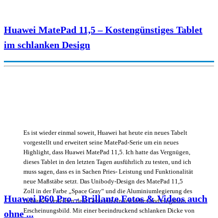
Huawei MatePad 11,5 – Kostengünstiges Tablet
im schlanken Design
Es ist wieder einmal soweit, Huawei hat heute ein neues Tabelt
vorgestellt und erweitert seine MatePad-Serie um ein neues
Highlight, dass Huawei MatePad 11,5. Ich hatte das Vergnügen,
dieses Tablet in den letzten Tagen ausführlich zu testen, und ich
muss sagen, dass es in Sachen Pries- Leistung und Funktionalität
neue Maßstäbe setzt. Das Unibody-Design des MatePad 11,5
Zoll in der Farbe „Space Gray“ und die Aluminiumlegierung des
Huawei P60 Pro – Brillante Fotos & Videos auch
Gehäuses verleihen dem Gerät ein einheitliches und elegantes
Erscheinungsbild. Mit einer beeindruckend schlanken Dicke von
ohne ...