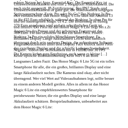
echten Nutzen bei Apps. Essential Key: Der Essential Key ist
Ultraweitwinkelkamera und eine 2 Megapixel Makrokamera. Die
noch nicht ausgereift. IP-Zertifizierung: Nur IP67 Staub- und
Ultraweitwinkelkamera ist ganz gut, die Makrokamera hingegen
Spritzwasserschutz. Fazit: Pro oder No Go? Das Nothing 3a Pro
eher enttäuschend. Das Honor Magic 6 Lite läuft mit Android 13
ist für 455 Euro erhältlich, während das Nothing 3a ohne Pro für
und der hauseigenen Magic UI 4.2. Die Bedienung ist flüssig
370 Euro angeboten wird und ein sehr ähnliches Gerät ist.
und intuitiv. Der Preis für das Honor Magic 6 Lite liegt bei z.Zt
Angesichts des Preises und der gebotenen Features ist das
369 Euro. Für das Gebotene ist das ein fairer Preis. Positiv:
Nothing 3a Pro ein solides Mittelklasse-Smartphone. Es
Brillantes Display Lange Akkulaufzeit Leicht und handlich
überzeugt durch sein sauberes Design, die aufgeräumte Software,
Fingerabdrucksensor unter dem Display Face Unlock fairer Preis
das exzellente Display und die schnelle Ladegeschwindigkeit.
Negativ: Videos der Selfiekamera nur in FullHD mit 30 FPS
Die Kamera liefert gute Ergebnisse, auch wenn es kleine […]
Keine optische Bildstabilisierung Kein WiFi 6 an Bord
Langsames Laden Fazit: Das Honor Magic 6 Lite 5G ist ein tolles
Smartphone für alle, die ein großes, brillantes Display und eine
lange Akkulaufzeit suchen. Die Kameras sind okay, aber nicht
überragend. Wer viel Wert auf Videoaufnahmen legt, sollte besser
zu einem anderen Modell greifen. Alles in allem ist das Honor
Magic 6 Lite ein empfehlenswertes Smartphone für
preisbewusste Nutzer, die ein großes Display und eine lange
Akkulaufzeit schätzen. ​Beispielaufnahmen, unbearbeitet aus
dem Honor Magic 6 Lite: