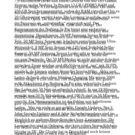
7,9 Millimetern Dicke und einem Gewicht von nur 185 Gramm
Version ist das Nothing 3a Pro mit 12 GB LPDDR5 RAM und
liegt das Magic 6 Lite angenehm leicht in der Hand. Die matte
256 GB Speicher ausgestattet, wobei der RAM virtuell auf bis zu
Rückseite sorgt dafür, dass man nie Fingerabdrücke sieht, trotz
20 GB erweitert werden kann. Die Leistung ist solide, auch wenn
der tollen Optik. Du hast die Wahl bei diesem SmartPhone
der Prozessor als „mittelmäßig“ eingestuft wird. Das
zwischen drei Farben: Schwarz, Grün und Orange. Der
Kamerasystem des Nothing 3a Pro bietet eine vielseitige
Fingerabdrucksensor befindet sich unter dem Display und
Ausstattung: Hauptkamera: 50 MP Samsung Sensor Periskop-
funktioniert angemssen schnell und zuverlässig. Auch die
Tele: 50 MP Sony Sensor mit 3-fachem optischem Zoom Ultra-
Gesichtserkennung per Selfie-Kamera ist eine praktische
Weitwinkel: 8 MP Sony Sensor mit 120 Grad Sichtfeld Selfie-
Funktion, was einem nicht jedes Telefon bietet. Der Akku mit
Kamera: 50 MP Samsung Sensor Leider gibt es bei der Kamera
5300 mAh hält locker einen ganzen Tag durch. Selbst bei
ein paar Nachteile: Der 50 MP Modus ist nicht mit dem 6-fachen
intensiver Nutzung musst du dir keine Sorgen machen, dass dir
optischen Zoom nutzbar, und 4K-Videos sind „nur“ mit 30 FPS
der Saft ausgeht. Schade ist allerdings, dass das Smartphone nur
möglich, da können andere Hersteller bereits 60fps. Akku und
mit 35 Watt geladen werden kann. ​​​​Kamera: Die Hauptkamera des
Laden: Schnell, aber ohne Wireless Charging Mit einem 5000
Honor Magic 6 Lite löst mit 108 Megapixeln auf. Bei guten
mAh Akku bietet das Nothing 3a Pro eine ordentliche Laufzeit.
Lichtverhältnissen gelingen damit schöne Fotos mit vielen
Das Laden mit 50 Watt ist erfreulich schnell: In nur 19 Minuten
Details. Videos mit der Selfie-Kamera kannst du allerdings nur in
erreicht man 50 % Akkuladung, und 100 % sind in 56 Minuten
FullHD-Auflösung mit 30 Bildern pro Sekunde aufnehmen. Eine
erreicht. Ein Wermutstropfen ist das Fehlen von kabellosem
gute optische Bildstabilisierung fehlt leider bei der
Laden. Was mir nicht so gut gefällt: Google Updates: Nur 3
Hauptkamera, der elektronische Bildstabilisator ist schon bei
Jahre Google Updates und 6 Jahre Sicherheitsupdates sind im
normalen Aufnahmen überfordert. Die Selfie-Kamera löst mit 16
Vergleich zu anderen Herstellern eher kurz. Lautsprecher: Die
Megapixeln auf und bietet ebenfalls keine Bildstabilisierung.
Lautsprecher sind in Ordnung, aber kein echtes Stereo-Erlebnis.
Für Selfies und Videoanrufe ist sie aber ausreichend. Neben der
Glyphe in DE: Die Glyphe hat in Deutschland noch keinen
Hauptkamera gibt es noch eine 5 Megapixel