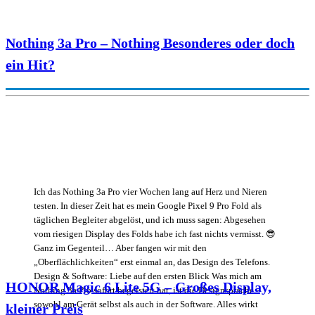
Nothing 3a Pro – Nothing Besonderes oder doch
ein Hit?
Ich das Nothing 3a Pro vier Wochen lang auf Herz und Nieren
testen. In dieser Zeit hat es mein Google Pixel 9 Pro Fold als
täglichen Begleiter abgelöst, und ich muss sagen: Abgesehen
vom riesigen Display des Folds habe ich fast nichts vermisst. 😎
Ganz im Gegenteil… Aber fangen wir mit den
„Oberflächlichkeiten“ erst einmal an, das Design des Telefons.
Design & Software: Liebe auf den ersten Blick Was mich am
HONOR Magic 6 Lite 5G – Großes Display,
Nothing 3a Pro sofort begeistert hat, ist die Designsprache –
sowohl am Gerät selbst als auch in der Software. Alles wirkt
kleiner Preis