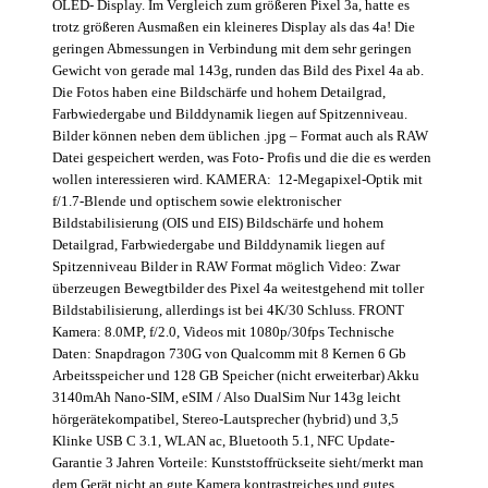
OLED- Display. Im Vergleich zum größeren Pixel 3a, hatte es
trotz größeren Ausmaßen ein kleineres Display als das 4a! Die
geringen Abmessungen in Verbindung mit dem sehr geringen
Gewicht von gerade mal 143g, runden das Bild des Pixel 4a ab.
Die Fotos haben eine Bildschärfe und hohem Detailgrad,
Farbwiedergabe und Bilddynamik liegen auf Spitzenniveau.
Bilder können neben dem üblichen .jpg – Format auch als RAW
Datei gespeichert werden, was Foto- Profis und die die es werden
wollen interessieren wird. KAMERA: 12-Megapixel-Optik mit
f/1.7-Blende und optischem sowie elektronischer
Bildstabilisierung (OIS und EIS) Bildschärfe und hohem
Detailgrad, Farbwiedergabe und Bilddynamik liegen auf
Spitzenniveau Bilder in RAW Format möglich Video: Zwar
überzeugen Bewegtbilder des Pixel 4a weitestgehend mit toller
Bildstabilisierung, allerdings ist bei 4K/30 Schluss. FRONT
Kamera: 8.0MP, f/2.0, Videos mit 1080p/30fps Technische
Daten: Snapdragon 730G von Qualcomm mit 8 Kernen 6 Gb
Arbeitsspeicher und 128 GB Speicher (nicht erweiterbar) Akku
3140mAh Nano-SIM, eSIM / Also DualSim Nur 143g leicht
hörgerätekompatibel, Stereo-Lautsprecher (hybrid) und 3,5
Klinke USB C 3.1, WLAN ac, Bluetooth 5.1, NFC Update-
Garantie 3 Jahren Vorteile: Kunststoffrückseite sieht/merkt man
dem Gerät nicht an gute Kamera kontrastreiches und gutes