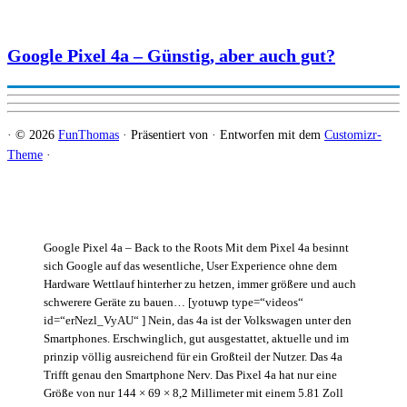
Google Pixel 4a – Günstig, aber auch gut?
·
© 2026
FunThomas
·
Präsentiert von
·
Entworfen mit dem
Customizr-
Theme
·
Google Pixel 4a – Back to the Roots Mit dem Pixel 4a besinnt
sich Google auf das wesentliche, User Experience ohne dem
Hardware Wettlauf hinterher zu hetzen, immer größere und auch
schwerere Geräte zu bauen… [yotuwp type=“videos“
id=“erNezl_VyAU“ ] Nein, das 4a ist der Volkswagen unter den
Smartphones. Erschwinglich, gut ausgestattet, aktuelle und im
prinzip völlig ausreichend für ein Großteil der Nutzer. Das 4a
Trifft genau den Smartphone Nerv. Das Pixel 4a hat nur eine
Größe von nur 144 × 69 × 8,2 Millimeter mit einem 5.81 Zoll