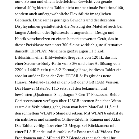
nur 6,85 mm und einem federleichten Gewicht von gerade
einmal 499g bietet das Tablet nicht nur maximale Funktionalität,
sondern auch außergewöhnliche Flexibilität im täglichen
Gebrauch. Dank seines geringen Gewichts und der dezenten
Displayrahmen gestaltet sich die Nutzung des MatePad auch bei
langen Arbeiten oder Spielsessions angenehm. Design und
Haptik verschmelzen zu einem bemerkenswerten Gerät, das in
dieser Preisklasse von unter 300 € eine wirklich gute Alternative
darstellt. DISPLAY: Mit einem großzügigen 11,5 Zoll
Bildschirm, einer Bildwiederholfrequenz von 120 Hz das mit
einer Screen-to-Body-Ratio von 86% und einer Auflösung von
2200 x 1440 Pixeln (im 3:2-Format) glänzt, ist dieses Tablet ein
absolut auf der Höhe der Zeit. DETAILS: Es gibt das neue
Huawei MatePad- Tablet in der 6 GB oder 8 GB RAM Version.
Das Huawei MatePad 11,5 setzt auf den bekannten und
bewährten „Qualcomm Snapdragon 7 Gen 1“ Prozessor. Beide
Geräteversionen verfügen über 128GB internen Speicher. Wenn
es um die Verbindung geht, kann man beim MatePad 11,5 auf
den schnellem WLAN 6 Standard setzen. Mit WLAN 6 erlebst du
ein nahtloses und schnelles Online-Erlebnis. Kamera und Akku
Das Tablet verfügt über eine 13-Megapixel-Rückkamera mit
einer F1.8 Blende und Autofokus für Fotos und 4K Videos. Die
Frontkamera mit 8 MP und F2.2 Blende eignet sich ideal für