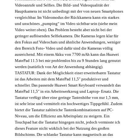
Videoanrufe und Selfies. Die Bild- und Videoqualität der
Hauptkamera ist nicht unbedingt mit der von neuen Smartphones
vergleichbar. Im Videomodus der Rückkamera kann ein starkes
und unschönes „pumping“ im Video sichtbar sein (siehe mein
Video weiter oben). Das Problem besteht aber nicht bei der
geringer auflösenden Selfiekamera. Die Kameras legen klar für
den Fokus auf Videochats und ähnliche Anwendungen, weniger
den Bereich Foto- Video und dafür sind die Kameras völlig
ausreichend. Mit einem Akku von 7700 mAh kann das Huawei
MatePad 11.5 bei mir problemlos bis zu 9 Stunden lang genutzt
werden (natürlich von Art der Anwendung abhängig).
TASTATUR: Dank der Möglichkeit einer erweiterbaren Tastatur
ist das Arbeiten mit dem MatePad 11,5″ produktiver und
schneller. Das passende Huawei Smart Keyboard verwandelt das
MatePad 11,5″ in ein Arbeitswerkzeug und Laptop- Ersatz. Die
Tastatur verfügt über eine geringe Tastenhöhe von nur 1,5 mm,
ist sehr leise und vermittelt ein hochwertiges Tippgefühl. Zudem
bietet die Tastatur zahlreiche Tastenkombinationen auf PC-
Niveau, um die Effizienz am Arbeitsplatz zu steigern. Ein
Touchpad hat die Tastatur hingegen nicht, jedoch vermisste ich
dieses Feature nicht wirklich bei der Nutzung des großen
Bildschirms. Die schlanke Tastatur kann magnetisch an das