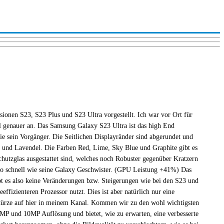
onen S23, S23 Plus und S23 Ultra vorgestellt. Ich war vor Ort für
 genauer an. Das Samsung Galaxy S23 Ultra ist das high End
ie sein Vorgänger. Die Seitlichen Displayränder sind abgerundet und
n und Lavendel. Die Farben Red, Lime, Sky Blue und Graphite gibt es
chutzglas ausgestattet sind, welches noch Robuster gegenüber Kratzern
u so schnell wie seine Galaxy Geschwister. (GPU Leistung +41%) Das
t es also keine Veränderungen bzw. Steigerungen wie bei den S23 und
fizienteren Prozessor nutzt. Dies ist aber natürlich nur eine
n kürze auf hier in meinem Kanal. Kommen wir zu den wohl wichtigsten
P und 10MP Auflösung und bietet, wie zu erwarten, eine verbesserte