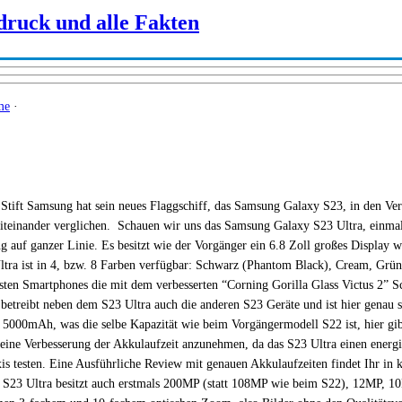
druck und alle Fakten
me
·
ift Samsung hat sein neues Flaggschiff, das Samsung Galaxy S23, in den Versi
teinander verglichen. Schauen wir uns das Samsung Galaxy S23 Ultra, einmal
 auf ganzer Linie. Es besitzt wie der Vorgänger ein 6.8 Zoll großes Display w
ltra ist in 4, bzw. 8 Farben verfügbar: Schwarz (Phantom Black), Cream, Grü
rsten Smartphones die mit dem verbesserten “Corning Gorilla Glass Victus 2” S
r betreibt neben dem S23 Ultra auch die anderen S23 Geräte und ist hier gena
 5000mAh, was die selbe Kapazität wie beim Vorgängermodell S22 ist, hier gib
ne Verbesserung der Akkulaufzeit anzunehmen, da das S23 Ultra einen energieef
is testen. Eine Ausführliche Review mit genauen Akkulaufzeiten findet Ihr i
23 Ultra besitzt auch erstmals 200MP (statt 108MP wie beim S22), 12MP, 10M