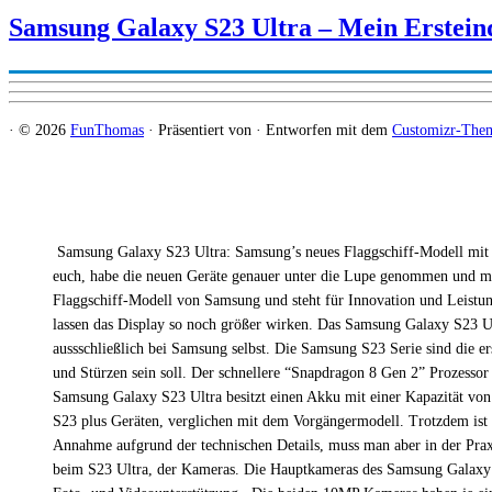
Samsung Galaxy S23 Ultra – Mein Erstein
·
© 2026
FunThomas
·
Präsentiert von
·
Entworfen mit dem
Customizr-The
Samsung Galaxy S23 Ultra: Samsung’s neues Flaggschiff-Modell mit St
euch, habe die neuen Geräte genauer unter die Lupe genommen und mi
Flaggschiff-Modell von Samsung und steht für Innovation und Leistung
lassen das Display so noch größer wirken. Das Samsung Galaxy S23 U
aussschließlich bei Samsung selbst. Die Samsung S23 Serie sind die e
und Stürzen sein soll. Der schnellere “Snapdragon 8 Gen 2” Prozesso
Samsung Galaxy S23 Ultra besitzt einen Akku mit einer Kapazität von
S23 plus Geräten, verglichen mit dem Vorgängermodell. Trotzdem ist ei
Annahme aufgrund der technischen Details, muss man aber in der Prax
beim S23 Ultra, der Kameras. Die Hauptkameras des Samsung Galaxy S