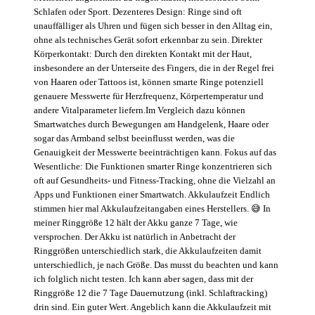
Schlafen oder Sport. Dezenteres Design: Ringe sind oft
unauffälliger als Uhren und fügen sich besser in den Alltag ein,
ohne als technisches Gerät sofort erkennbar zu sein. Direkter
Körperkontakt: Durch den direkten Kontakt mit der Haut,
insbesondere an der Unterseite des Fingers, die in der Regel frei
von Haaren oder Tattoos ist, können smarte Ringe potenziell
genauere Messwerte für Herzfrequenz, Körpertemperatur und
andere Vitalparameter liefern.Im Vergleich dazu können
Smartwatches durch Bewegungen am Handgelenk, Haare oder
sogar das Armband selbst beeinflusst werden, was die
Genauigkeit der Messwerte beeinträchtigen kann. Fokus auf das
Wesentliche: Die Funktionen smarter Ringe konzentrieren sich
oft auf Gesundheits- und Fitness-Tracking, ohne die Vielzahl an
Apps und Funktionen einer Smartwatch. Akkulaufzeit Endlich
stimmen hier mal Akkulaufzeitangaben eines Herstellers. 😅 In
meiner Ringgröße 12 hält der Akku ganze 7 Tage, wie
versprochen. Der Akku ist natürlich in Anbetracht der
Ringgrößen unterschiedlich stark, die Akkulaufzeiten damit
unterschiedlich, je nach Größe. Das musst du beachten und kann
ich folglich nicht testen. Ich kann aber sagen, dass mit der
Ringgröße 12 die 7 Tage Dauernutzung (inkl. Schlaftracking)
drin sind. Ein guter Wert. Angeblich kann die Akkulaufzeit mit