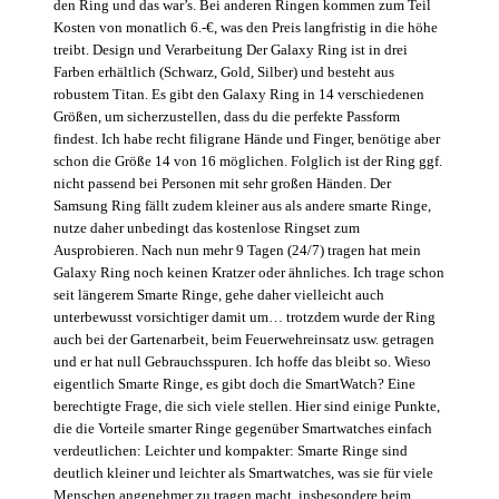
den Ring und das war’s. Bei anderen Ringen kommen zum Teil
Kosten von monatlich 6.-€, was den Preis langfristig in die höhe
treibt. Design und Verarbeitung Der Galaxy Ring ist in drei
Farben erhältlich (Schwarz, Gold, Silber) und besteht aus
robustem Titan. Es gibt den Galaxy Ring in 14 verschiedenen
Größen, um sicherzustellen, dass du die perfekte Passform
findest. Ich habe recht filigrane Hände und Finger, benötige aber
schon die Größe 14 von 16 möglichen. Folglich ist der Ring ggf.
nicht passend bei Personen mit sehr großen Händen. Der
Samsung Ring fällt zudem kleiner aus als andere smarte Ringe,
nutze daher unbedingt das kostenlose Ringset zum
Ausprobieren. Nach nun mehr 9 Tagen (24/7) tragen hat mein
Galaxy Ring noch keinen Kratzer oder ähnliches. Ich trage schon
seit längerem Smarte Ringe, gehe daher vielleicht auch
unterbewusst vorsichtiger damit um… trotzdem wurde der Ring
auch bei der Gartenarbeit, beim Feuerwehreinsatz usw. getragen
und er hat null Gebrauchsspuren. Ich hoffe das bleibt so. Wieso
eigentlich Smarte Ringe, es gibt doch die SmartWatch? Eine
berechtigte Frage, die sich viele stellen. Hier sind einige Punkte,
die die Vorteile smarter Ringe gegenüber Smartwatches einfach
verdeutlichen: Leichter und kompakter: Smarte Ringe sind
deutlich kleiner und leichter als Smartwatches, was sie für viele
Menschen angenehmer zu tragen macht, insbesondere beim