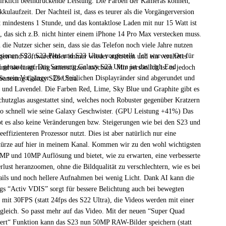
irklich beeindruckende Leistung. Die Farben der Kameras können,
ulaufzeit. Der Nachteil ist, dass es teurer als die Vorgängerversion
t mindestens 1 Stunde, und das kontaktlose Laden mit nur 15 Watt ist
 das sich z.B. nicht hinter einem iPhone 14 Pro Max verstecken muss.
ie Nutzer sicher sein, dass sie das Telefon noch viele Jahre nutzen
onen S23, S23 Plus und S23 Ultra vorgestellt. Ich war vor Ort für
en und Softwarefehler immer wieder auftreten und ein veraltetes
 genauer an. Das Samsung Galaxy S23 Ultra ist das high End
d sie langfristig unterstützen möchten. Mir persönlich ist es jedoch
ie sein Vorgänger. Die Seitlichen Displayränder sind abgerundet und
m Samsung Galaxy S23 Ultra.
n und Lavendel. Die Farben Red, Lime, Sky Blue und Graphite gibt es
chutzglas ausgestattet sind, welches noch Robuster gegenüber Kratzern
u so schnell wie seine Galaxy Geschwister. (GPU Leistung +41%) Das
t es also keine Veränderungen bzw. Steigerungen wie bei den S23 und
fizienteren Prozessor nutzt. Dies ist aber natürlich nur eine
n kürze auf hier in meinem Kanal. Kommen wir zu den wohl wichtigsten
P und 10MP Auflösung und bietet, wie zu erwarten, eine verbesserte
ust heranzoomen, ohne die Bildqualität zu verschlechtern, wie es bei
ails und noch hellere Aufnahmen bei wenig Licht. Dank AI kann die
gs “Activ VDIS” sorgt für bessere Belichtung auch bei bewegten
mit 30FPS (statt 24fps des S22 Ultra), die Videos werden mit einer
rgleich. So passt mehr auf das Video. Mit der neuen “Super Quad
ert“ Funktion kann das S23 nun 50MP RAW-Bilder speichern (statt