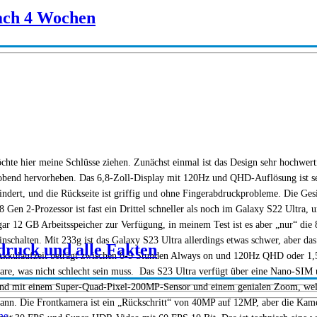
ach 4 Wochen
chte hier meine Schlüsse ziehen. Zunächst einmal ist das Design sehr hochwe
 lobend hervorheben. Das 6,8-Zoll-Display mit 120Hz und QHD-Auflösung ist seh
ert, und die Rückseite ist griffig und ohne Fingerabdruckprobleme. Die Gesic
8 Gen 2-Prozessor ist fast ein Drittel schneller als noch im Galaxy S22 Ultra,
gar 12 GB Arbeitsspeicher zur Verfügung, in meinem Test ist es aber „nur“ die
r einschalten. Mit 233g ist das Galaxy S23 Ultra allerdings etwas schwer, aber 
druck und alle Fakten
kkulaufzeit beträgt zwischen 8-9 Stunden Always on und 120Hz QHD oder 1,5-2
re, was nicht schlecht sein muss. Das S23 Ultra verfügt über eine Nano-SIM u
end mit einem Super-Quad-Pixel-200MP-Sensor und einem genialen Zoom, welche
nn. Die Frontkamera ist ein „Rückschritt“ von 40MP auf 12MP, aber die Kamer
me
·