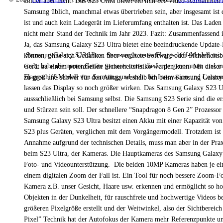
Bilder aber nicht. Das S23 Ultra bietet ein nun 8K-Video-Aufnahmen
Samsung üblich, manchmal etwas übertrieben sein, aber insgesamt ist d
ist und auch kein Ladegerät im Lieferumfang enthalten ist. Das Laden
nicht mehr Stand der Technik im Jahr 2023. Fazit: Zusammenfassend i
Ja, das Samsung Galaxy S23 Ultra bietet eine beeindruckende Update-Po
Samsung Galaxy S23 Ultra: Samsung’s neues Flaggschiff-Modell mit St
können, ohne sich Gedanken über veraltete Software oder Sicherheits
euch, habe die neuen Geräte genauer unter die Lupe genommen und mi
Gerät zu einem potenziellen Sicherheitsrisiko werden kann. Mit dieser
Flaggschiff-Modell von Samsung und steht für Innovation und Leistung
zu groß und schwer für den Alltag, weshalb ich beim Samsung Galaxy 
lassen das Display so noch größer wirken. Das Samsung Galaxy S23 U
aussschließlich bei Samsung selbst. Die Samsung S23 Serie sind die e
und Stürzen sein soll. Der schnellere “Snapdragon 8 Gen 2” Prozesso
Samsung Galaxy S23 Ultra besitzt einen Akku mit einer Kapazität von
S23 plus Geräten, verglichen mit dem Vorgängermodell. Trotzdem ist ei
Annahme aufgrund der technischen Details, muss man aber in der Prax
beim S23 Ultra, der Kameras. Die Hauptkameras des Samsung Galaxy S
Foto- und Videounterstützung. Die beiden 10MP Kameras haben je eine
einem digitalen Zoom der Fall ist. Ein Tool für noch bessere Zoom-F
Kamera z.B. unser Gesicht, Haare usw. erkennen und ermöglicht so ho
Objekten in der Dunkelheit, für rauschfreie und hochwertige Videos 
größeren Pixelgröße erstellt und der Weitwinkel, also der Sichtberei
Pixel” Technik hat der Autofokus der Kamera mehr Referenzpunkte un