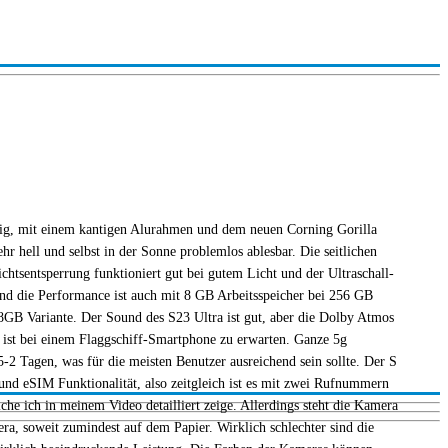
rtig, mit einem kantigen Alurahmen und dem neuen Corning Gorilla
r hell und selbst in der Sonne problemlos ablesbar. Die seitlichen
htsentsperrung funktioniert gut bei gutem Licht und der Ultraschall-
 und die Performance ist auch mit 8 GB Arbeitsspeicher bei 256 GB
 8GB Variante. Der Sound des S23 Ultra ist gut, aber die Dolby Atmos
das ist bei einem Flaggschiff-Smartphone zu erwarten. Ganze 5g
 Tagen, was für die meisten Benutzer ausreichend sein sollte. Der S
nd eSIM Funktionalität, also zeitgleich ist es mit zwei Rufnummern
 ich in meinem Video detailliert zeige. Allerdings steht die Kamera
a, soweit zumindest auf dem Papier. Wirklich schlechter sind die