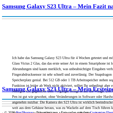
Samsung Galaxy S23 Ultra – Mein Fazit n
Ich habe das Samsung Galaxy S23 Ultra für 4 Wochen getestet und mö
Glass Victus 2 Glas, das das erste seiner Art in einem Smartphone ist
Abrundungen sind kaum merklich, was unbeabsichtigte Eingaben verhind
Fingerabdrucksensor ist sehr schnell und zuverlässig. Der Snapdragon 
Speicherplatz genial. Bei 512 GB oder 1 TB Arbeitsspeicher stehen so
Funktion ist leider ab Werk nicht aktiviert, solltet Ihr unbedingt abe
Samsung Galaxy S23 Ultra – Mein Erstein
Mehrgewicht gegenüber dem Vorgänger bringt es auf die Waage. Die A
Pen ist gut wie gewohnt, ohne Veränderungen in Software oder Hardwa
angenehm nutzbar. Die Kamera des S23 Ultra ist wirklich beeindruck
weit aus dem Gehäuse heraus, was zu Wackeln auf dem Tisch führen ka
·
© 2026
FunThomas
·
Präsentiert von
·
Entworfen mit dem
Customizr-The