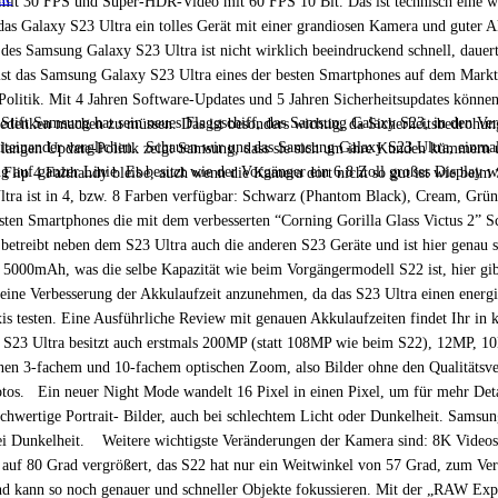
 mit 30 FPS und Super-HDR-Video mit 60 FPS 10 Bit. Das ist technisch eine w
as Galaxy S23 Ultra ein tolles Gerät mit einer grandiosen Kamera und guter Akk
 des Samsung Galaxy S23 Ultra ist nicht wirklich beeindruckend schnell, dauer
st das Samsung Galaxy S23 Ultra eines der besten Smartphones auf dem Markt,
litik. Mit 4 Jahren Software-Updates und 5 Jahren Sicherheitsupdates können d
ift Samsung hat sein neues Flaggschiff, das Samsung Galaxy S23, in den Versi
bedenken machen zu müssen. Das ist besonders wichtig, da Sicherheitsbedrohung
teinander verglichen. Schauen wir uns das Samsung Galaxy S23 Ultra, einmal
 langen Update-Politik zeigt Samsung, dass sie sich um ihre Kunden kümmern un
 auf ganzer Linie. Es besitzt wie der Vorgänger ein 6.8 Zoll großes Display w
Flip 4 Falthandy bleibe, auch wenn die Kamera dort nicht so gut ist wie bei
ltra ist in 4, bzw. 8 Farben verfügbar: Schwarz (Phantom Black), Cream, Grü
rsten Smartphones die mit dem verbesserten “Corning Gorilla Glass Victus 2” S
r betreibt neben dem S23 Ultra auch die anderen S23 Geräte und ist hier gena
 5000mAh, was die selbe Kapazität wie beim Vorgängermodell S22 ist, hier gib
ne Verbesserung der Akkulaufzeit anzunehmen, da das S23 Ultra einen energieef
is testen. Eine Ausführliche Review mit genauen Akkulaufzeiten findet Ihr i
23 Ultra besitzt auch erstmals 200MP (statt 108MP wie beim S22), 12MP, 10M
n 3-fachem und 10-fachem opti­schen Zoom, also Bilder ohne den Qualitätsverl
otos. Ein neuer Night Mode wandelt 16 Pixel in einen Pixel, um für mehr Det
chwertige Portrait- Bilder, auch bei schlechtem Licht oder Dunkelheit. Samsun
bei Dunkelheit. Weitere wichtigste Veränderungen der Kamera sind: 8K Videos 
ch auf 80 Grad vergrößert, das S22 hat nur ein Weitwinkel von 57 Grad, zum Ve
d kann so noch genauer und schneller Objekte fokussieren. Mit der „RAW Exp