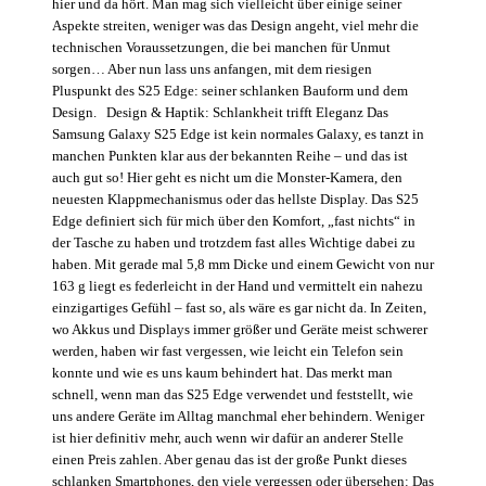
hier und da hört. Man mag sich vielleicht über einige seiner
Aspekte streiten, weniger was das Design angeht, viel mehr die
technischen Voraussetzungen, die bei manchen für Unmut
sorgen… Aber nun lass uns anfangen, mit dem riesigen
Pluspunkt des S25 Edge: seiner schlanken Bauform und dem
Design. Design & Haptik: Schlankheit trifft Eleganz Das
Samsung Galaxy S25 Edge ist kein normales Galaxy, es tanzt in
manchen Punkten klar aus der bekannten Reihe – und das ist
auch gut so! Hier geht es nicht um die Monster-Kamera, den
neuesten Klappmechanismus oder das hellste Display. Das S25
Edge definiert sich für mich über den Komfort, „fast nichts“ in
der Tasche zu haben und trotzdem fast alles Wichtige dabei zu
haben. Mit gerade mal 5,8 mm Dicke und einem Gewicht von nur
163 g liegt es federleicht in der Hand und vermittelt ein nahezu
einzigartiges Gefühl – fast so, als wäre es gar nicht da. In Zeiten,
wo Akkus und Displays immer größer und Geräte meist schwerer
werden, haben wir fast vergessen, wie leicht ein Telefon sein
konnte und wie es uns kaum behindert hat. Das merkt man
schnell, wenn man das S25 Edge verwendet und feststellt, wie
uns andere Geräte im Alltag manchmal eher behindern. Weniger
ist hier definitiv mehr, auch wenn wir dafür an anderer Stelle
einen Preis zahlen. Aber genau das ist der große Punkt dieses
schlanken Smartphones, den viele vergessen oder übersehen: Das