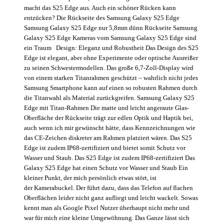
macht das S25 Edge aus. Auch ein schöner Rücken kann
entzücken? Die Rückseite des Samsung Galaxy S25 Edge
Samsung Galaxy S25 Edge nur 5,8mm dünn Rückseite Samsung
Galaxy S25 Edge Kameras vom Samsung Galaxy S25 Edge sind
ein Traum Design: Eleganz und Robustheit Das Design des S25
Edge ist elegant, aber ohne Experimente oder optische Ausreißer
zu seinen Schwestermodellen. Das große 6,7-Zoll-Display wird
von einem starken Titanrahmen geschützt – wahrlich nicht jedes
Samsung Smartphone kann auf einen so robusten Rahmen durch
die Titanwahl als Material zurückgreifen. Samsung Galaxy S25
Edge mit Titan-Rahmen Die matte und leicht angeraute Glas-
Oberfläche der Rückseite trägt zur edlen Optik und Haptik bei,
auch wenn ich mir gewünscht hätte, dass Kennzeichnungen wie
das CE-Zeichen diskreter am Rahmen platziert wären. Das S25
Edge ist zudem IP68-zertifiziert und bietet somit Schutz vor
Wasser und Staub. Das S25 Edge ist zudem IP68-zertifiziert Das
Galaxy S25 Edge hat einen Schutz vor Wasser und Staub Ein
kleiner Punkt, der mich persönlich etwas stört, ist
der Kamerabuckel. Der führt dazu, dass das Telefon auf flachen
Oberflächen leider nicht ganz aufliegt und leicht wackelt. Sowas
kennt man als Google Pixel Nutzer überhaupt nicht mehr und
war für mich eine kleine Umgewöhnung. Das Ganze lässt sich