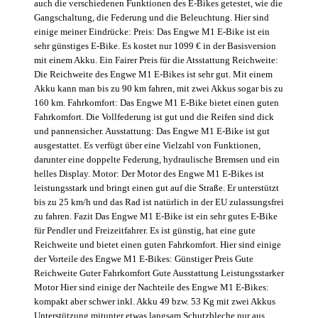
auch die verschiedenen Funktionen des E-Bikes getestet, wie die
Gangschaltung, die Federung und die Beleuchtung. Hier sind
einige meiner Eindrücke: Preis: Das Engwe M1 E-Bike ist ein
sehr günstiges E-Bike. Es kostet nur 1099 € in der Basisversion
mit einem Akku. Ein Fairer Preis für die Atsstattung Reichweite:
Die Reichweite des Engwe M1 E-Bikes ist sehr gut. Mit einem
Akku kann man bis zu 90 km fahren, mit zwei Akkus sogar bis zu
160 km. Fahrkomfort: Das Engwe M1 E-Bike bietet einen guten
Fahrkomfort. Die Vollfederung ist gut und die Reifen sind dick
und pannensicher. Ausstattung: Das Engwe M1 E-Bike ist gut
ausgestattet. Es verfügt über eine Vielzahl von Funktionen,
darunter eine doppelte Federung, hydraulische Bremsen und ein
helles Display. Motor: Der Motor des Engwe M1 E-Bikes ist
leistungsstark und bringt einen gut auf die Straße. Er unterstützt
bis zu 25 km/h und das Rad ist natürlich in der EU zulassungsfrei
zu fahren. Fazit Das Engwe M1 E-Bike ist ein sehr gutes E-Bike
für Pendler und Freizeitfahrer. Es ist günstig, hat eine gute
Reichweite und bietet einen guten Fahrkomfort. Hier sind einige
der Vorteile des Engwe M1 E-Bikes: Günstiger Preis Gute
Reichweite Guter Fahrkomfort Gute Ausstattung Leistungsstarker
Motor Hier sind einige der Nachteile des Engwe M1 E-Bikes:
kompakt aber schwer inkl. Akku 49 bzw. 53 Kg mit zwei Akkus
Unterstützung mitunter etwas langsam Schutzbleche nur aus