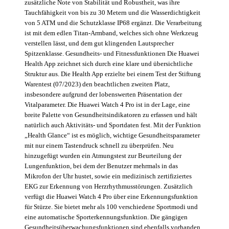
zusätzliche Note von Stabilität und Robustheit, was ihre
Tauchfähigkeit von bis zu 30 Metern und die Wasserdichtigkeit
von 5 ATM und die Schutzklasse IP68 ergänzt. Die Verarbeitung
ist mit dem edlen Titan-Armband, welches sich ohne Werkzeug
verstellen lässt, und dem gut klingenden Lautsprecher
Spitzenklasse. Gesundheits- und Fitnessfunktionen Die Huawei
Health App zeichnet sich durch eine klare und übersichtliche
Struktur aus. Die Health App erzielte bei einem Test der Stiftung
Warentest (07/2023) den beachtlichen zweiten Platz,
insbesondere aufgrund der lobenswerten Präsentation der
Vitalparameter. Die Huawei Watch 4 Pro ist in der Lage, eine
breite Palette von Gesundheitsindikatoren zu erfassen und hält
natürlich auch Aktivitäts- und Sportdaten fest. Mit der Funktion
„Health Glance“ ist es möglich, wichtige Gesundheitsparameter
mit nur einem Tastendruck schnell zu überprüfen. Neu
hinzugefügt wurden ein Atmungstest zur Beurteilung der
Lungenfunktion, bei dem der Benutzer mehrmals in das
Mikrofon der Uhr hustet, sowie ein medizinisch zertifiziertes
EKG zur Erkennung von Herzrhythmusstörungen. Zusätzlich
verfügt die Huawei Watch 4 Pro über eine Erkennungsfunktion
für Stürze. Sie bietet mehr als 100 verschiedene Sportmodi und
eine automatische Sporterkennungsfunktion. Die gängigen
Gesundheitsüberwachungsfunktionen sind ebenfalls vorhanden