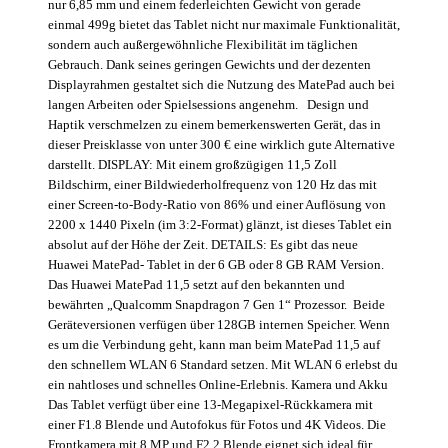
nur 6,85 mm und einem federleichten Gewicht von gerade
einmal 499g bietet das Tablet nicht nur maximale Funktionalität,
sondern auch außergewöhnliche Flexibilität im täglichen
Gebrauch. Dank seines geringen Gewichts und der dezenten
Displayrahmen gestaltet sich die Nutzung des MatePad auch bei
langen Arbeiten oder Spielsessions angenehm. Design und
Haptik verschmelzen zu einem bemerkenswerten Gerät, das in
dieser Preisklasse von unter 300 € eine wirklich gute Alternative
darstellt. DISPLAY: Mit einem großzügigen 11,5 Zoll
Bildschirm, einer Bildwiederholfrequenz von 120 Hz das mit
einer Screen-to-Body-Ratio von 86% und einer Auflösung von
2200 x 1440 Pixeln (im 3:2-Format) glänzt, ist dieses Tablet ein
absolut auf der Höhe der Zeit. DETAILS: Es gibt das neue
Huawei MatePad- Tablet in der 6 GB oder 8 GB RAM Version.
Das Huawei MatePad 11,5 setzt auf den bekannten und
bewährten „Qualcomm Snapdragon 7 Gen 1“ Prozessor. Beide
Geräteversionen verfügen über 128GB internen Speicher. Wenn
es um die Verbindung geht, kann man beim MatePad 11,5 auf
den schnellem WLAN 6 Standard setzen. Mit WLAN 6 erlebst du
ein nahtloses und schnelles Online-Erlebnis. Kamera und Akku
Das Tablet verfügt über eine 13-Megapixel-Rückkamera mit
einer F1.8 Blende und Autofokus für Fotos und 4K Videos. Die
Frontkamera mit 8 MP und F2.2 Blende eignet sich ideal für