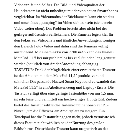
Videoanrufe und Selfies. Die Bild- und Videoqualität der
Hauptkamera ist nicht unbedingt mit der von neuen Smartphones
vergleichbar. Im Videomodus der Rückkamera kann ein starkes
und unschönes „pumping“ im Video sichtbar sein (siehe mein
Video weiter oben). Das Problem besteht aber nicht bei der
geringer auflösenden Selfiekamera. Die Kameras legen klar für
den Fokus auf Videochats und ähnliche Anwendungen, weniger
den Bereich Foto- Video und dafür sind die Kameras völlig
ausreichend. Mit einem Akku von 7700 mAh kann das Huawei
MatePad 11.5 bei mir problemlos bis zu 9 Stunden lang genutzt
werden (natürlich von Art der Anwendung abhängig).
TASTATUR: Dank der Möglichkeit einer erweiterbaren Tastatur
ist das Arbeiten mit dem MatePad 11,5″ produktiver und
schneller. Das passende Huawei Smart Keyboard verwandelt das
MatePad 11,5″ in ein Arbeitswerkzeug und Laptop- Ersatz. Die
Tastatur verfügt über eine geringe Tastenhöhe von nur 1,5 mm,
ist sehr leise und vermittelt ein hochwertiges Tippgefühl. Zudem
bietet die Tastatur zahlreiche Tastenkombinationen auf PC-
Niveau, um die Effizienz am Arbeitsplatz zu steigern. Ein
Touchpad hat die Tastatur hingegen nicht, jedoch vermisste ich
dieses Feature nicht wirklich bei der Nutzung des großen
Bildschirms. Die schlanke Tastatur kann magnetisch an das