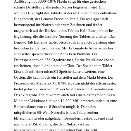
Auflösung mit 3000×1876 Pixeln sorgt für eine gestochen
scharfe Darstellung, die jeden Nutzer begeistern wird. Ein
weiteres Highlight des Tablets ist der im Lieferumfang enthaltene
Eingabestift, der Lenovo Precision Pen 3. Dieser eignet sich
hervorragend für Notizen oder zum Zeichnen und findet
magnetisch auf der Rückseite des Tablets Halt. Eine praktische
Ergänzung, die die kreative Nutzung des Tablets erleichtert. Das
Lenovo Tab Extreme Tablet bietet auch in puncto Leistung eine
beeindruckende Performance. Mit 12 Gigabyte Arbeitsspeicher
sind selbst speicherfressende Apps kein Problem. Der
Datenspeicher von 256 Gigabyte mag für die Preisklasse knapp
erscheinen, doch hier kommt der Clou: Der Speicher im Tablet
lässt sich mit einer microSD-Speicherkarte erweitern, eine
Option, die kaum noch ein Hersteller auf dem Markt bietet. Der
Prozessor, ein Mediatek MT8798, ist zwar nicht der allerneueste,
bietet jedoch ausreichend Power für die meisten Anwendungen.
Das extragroße Tablet kommt auch mit einem extragroßen Akku.
Mit einer Akkukapazität von 12.300 Milliamperestunden ist eine
Betriebsdauer von ca. 8 Stunden möglich. Dank des
mitgelieferten 68-Watt-Netzteils ist das Tablet zudem
blitzschnell wieder aufgeladen. Besonders beeindruckend sind
auch die 2 USB-C Ports, die dem Nutzer viel mehr
Möglichkeiten bieten als ein einzelner Port. Die acht