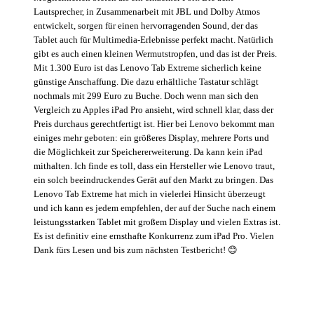
Lautsprecher, in Zusammenarbeit mit JBL und Dolby Atmos
entwickelt, sorgen für einen hervorragenden Sound, der das
Tablet auch für Multimedia-Erlebnisse perfekt macht. Natürlich
gibt es auch einen kleinen Wermutstropfen, und das ist der Preis.
Mit 1.300 Euro ist das Lenovo Tab Extreme sicherlich keine
günstige Anschaffung. Die dazu erhältliche Tastatur schlägt
nochmals mit 299 Euro zu Buche. Doch wenn man sich den
Vergleich zu Apples iPad Pro ansieht, wird schnell klar, dass der
Preis durchaus gerechtfertigt ist. Hier bei Lenovo bekommt man
einiges mehr geboten: ein größeres Display, mehrere Ports und
die Möglichkeit zur Speichererweiterung. Da kann kein iPad
mithalten. Ich finde es toll, dass ein Hersteller wie Lenovo traut,
ein solch beeindruckendes Gerät auf den Markt zu bringen. Das
Lenovo Tab Extreme hat mich in vielerlei Hinsicht überzeugt
und ich kann es jedem empfehlen, der auf der Suche nach einem
leistungsstarken Tablet mit großem Display und vielen Extras ist.
Es ist definitiv eine ernsthafte Konkurrenz zum iPad Pro. Vielen
Dank fürs Lesen und bis zum nächsten Testbericht! 😊