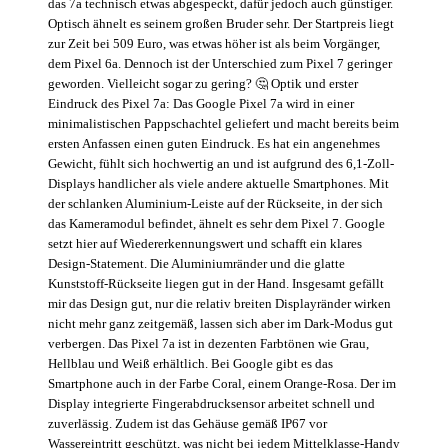
das 7a technisch etwas abgespeckt, dafür jedoch auch günstiger.
Optisch ähnelt es seinem großen Bruder sehr. Der Startpreis liegt
zur Zeit bei 509 Euro, was etwas höher ist als beim Vorgänger,
dem Pixel 6a. Dennoch ist der Unterschied zum Pixel 7 geringer
geworden. Vielleicht sogar zu gering? 🤔 Optik und erster
Eindruck des Pixel 7a: Das Google Pixel 7a wird in einer
minimalistischen Pappschachtel geliefert und macht bereits beim
ersten Anfassen einen guten Eindruck. Es hat ein angenehmes
Gewicht, fühlt sich hochwertig an und ist aufgrund des 6,1-Zoll-
Displays handlicher als viele andere aktuelle Smartphones. Mit
der schlanken Aluminium-Leiste auf der Rückseite, in der sich
das Kameramodul befindet, ähnelt es sehr dem Pixel 7. Google
setzt hier auf Wiedererkennungswert und schafft ein klares
Design-Statement. Die Aluminiumränder und die glatte
Kunststoff-Rückseite liegen gut in der Hand. Insgesamt gefällt
mir das Design gut, nur die relativ breiten Displayränder wirken
nicht mehr ganz zeitgemäß, lassen sich aber im Dark-Modus gut
verbergen. Das Pixel 7a ist in dezenten Farbtönen wie Grau,
Hellblau und Weiß erhältlich. Bei Google gibt es das
Smartphone auch in der Farbe Coral, einem Orange-Rosa. Der im
Display integrierte Fingerabdrucksensor arbeitet schnell und
zuverlässig. Zudem ist das Gehäuse gemäß IP67 vor
Wassereintritt geschützt, was nicht bei jedem Mittelklasse-Handy