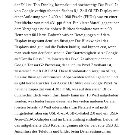
der Fall ist. Top-Display, kompakt und hochwertig: Das Pixel 7a
von Google verfügt über ein flaches 6,1-Zoll-OLED-Display mit
einer Auflösung von 2.400 × 1.080 Pixeln (FHD+), was zu einer
Pixeldichte von rund 431 ppi führt. Ein klarer Vorteil gegenüber
dem Vorgänger ist die höhere Bildwiederholrate von nun 90
Hertz statt 60 Hertz. Dadurch wirken Bewegungen auf dem
Display insgesamt deutlich flüssiger. Die Blickwinkel des
Displays sind gut und die Farben kräftig und kippen erst, wenn
man stark von der Seite schaut. Zur Kratzfestigkeit setzt Google
auf Gorilla Glass 3. Im Inneren des Pixel 7a arbeitet der neue
Google Tensor G2 Prozessor, der auch im Pixel 7 verbaut ist,
zusammen mit 8 GB RAM. Diese Kombination sorgt im Alltag
für eine flüssige Performance. Apps werden schnell geladen und
es gibt keine Ruckler. Der Akku: Der Akku des Google Pixel 7a
hat eine Kapazität von 4.385 mAh, was auf den ersten Blick
durchschnittlich wirkt. Das Handy kann mit 18 Watt aufgeladen
werden, was leider länger dauert als bei vielen anderen Geräten
(bieten bereits 70 Watt oder mehr). Ein Netzteil wird nicht
mitgeliefert, aber ein USB-C-zu-USB-C-Kabel 2.0 und ein USB-
A-zu-USB-C-Adapter sind im Lieferumfang enthalten. Leider ist
das mitgelieferte USB Kabel langsamer als der verbaute USB 3.1
Anschluss des Telefons und bildet beim Datenaustausch am