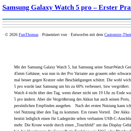
Samsung Galaxy Watch 5 pro – Erster Pr
·
© 2026
FunThomas
·
Präsentiert von
·
Entworfen mit dem
Customizr-The
Mit der Samsung Galaxy Watch 5, hat Samsung seine SmartWatch Genera
45mm Gehäuse, was nun in der Pro Variante aus grauem oder schwarzen T
mal besser gegen Kratzer oder Beschädigungen schützt. Die wohl wic
5 pro wurde laut Samsung um bis zu 60% verbessert, bzw vergrößert.
Watch 4 nicht über den Tag, wenn dieser nicht um 19 Uhr zu Ende wa
5 pro ändern. Aber die Vergrößerung des Akkus hat auch seinen Preis, 
persönlichen Empfinden ausgehen. Nach der ersten Nutzung kann ich g
viel Nutzung über den Tag zu kommen. Ein riesen Vorteil. Der Akku d
besitzt lediglich einen für Ladegeräte selten verbauten USB-C-Anschlus
mehr. Die Krone wurde durch einen „Touchfeld“ um das Display Gehäus