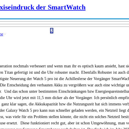
axiseindruck der SmartWatch
2
me
·
tion nochmals verbessert und wenn man ihr es optisch kaum ansieht, hast sie
itan gefertigt ist und die Uhr robuster macht. Ebenfalls Robuster ist auch da
htigste Neuerung der Watch 5 pro ist die Achillesferse der Vorgänger SmartW
 Die Entscheidung den verbauten Akku zu vergrößern war auch eine wichtige 
r. Und das schon unter bestimmten Einschränkungen bzw Energiespareinstellun
die Uhr wird jetzt mit 11,5 mm dicker als der Vorgänger. Ich persönlich empfi
anz klar sagen, die Akkukapazität bzw die Nutzungszeit hat sich immens verbe
er Galaxy Watch 5 pro kann nun schneller geladen werden, ein Netzteil liegt
s, was viele für ein Problem stellen könnte, die nicht ein solches Netzteil bes
e ersetzt. Diese funktioniert recht gut, aber ist schon Umgewöhnung, man vor