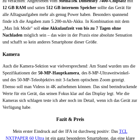
zu verachten: Angetrieben vom
MediaTek Dimensity 7400-Chipsatz
mit
12 GB RAM
und satten
512 GB internem Speicher
sollte das Gerät für
alle Alltagsaufgaben mehr als genug Power haben. Besonders spannend
finde ich die Angaben zum 5.200-mAh-Akku. In Kombination mit dem
„Max Ink Mode“ soll
eine Akkulaufzeit von bis zu 7 Tagen ohne
Nachladen
möglich sein – das wäre in der Praxis eine absolute Sensation
und schafft so kein anderes Smartphone dieser Größe.
Kamera
Auch die Kamera-Sektion war vielversprechend: Am Stand wurden uns die
Spezifikationen der
50-MP-Hauptkamera
, des 8-MP-Ultraweitwinkel-
und des 50-MP-Teleobjektivs mit 3-fachem optischem Zoom gezeigt.
Ebenso soll man Videos in 4K aufnehmen können. Das sind beeindruckende
Werte für ein Gerät, das seinen Fokus klar auf das Display legt. Wie die
Kameras sich schlagen teste ich aber noch im Detail, wenn ich das Gerät zur
Verfügung habe.
Fazit & Preis
Mein erster Eindruck auf der IFA ist durchweg positiv: Das
TCL
NXTPAPER 60 Ultra
ist ein ganz besonderes Smartphone, das eine klare